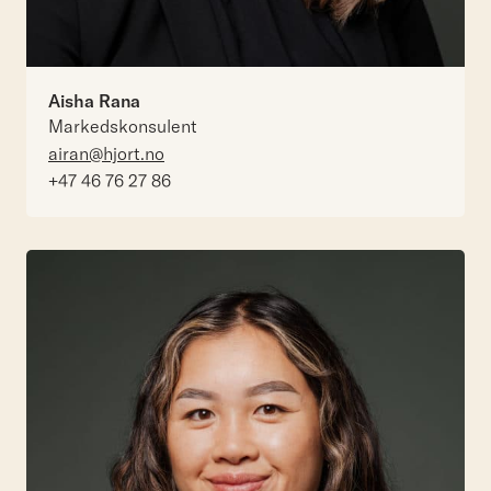
Aisha Rana
Markedskonsulent
airan@hjort.no
+47 46 76 27 86