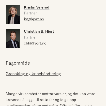
Kristin Veierød
Partner
kv@hjort.no
Christian B. Hjort
Partner
cbh@hjort.no
Fagområde
Gransking og krisehåndtering
Mange virksomheter mottar varsler, og det kan være
krevende å legge til rette for og følge opp
varslingssaker på en god måte. Ofte må flere ulike