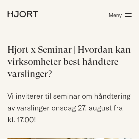
Kompetanse
Meny
Søk etter:
Menneskene
Aktuelt
Om Hjort
Hjort x Seminar | Hvordan kan
Karriere
virksomheter best håndtere
varslinger?
EN
NO
Kontakt oss
Vi inviterer til seminar om håndtering
Hjort Bridge
av varslinger onsdag 27. august fra
kl. 17.00!
Søk etter: