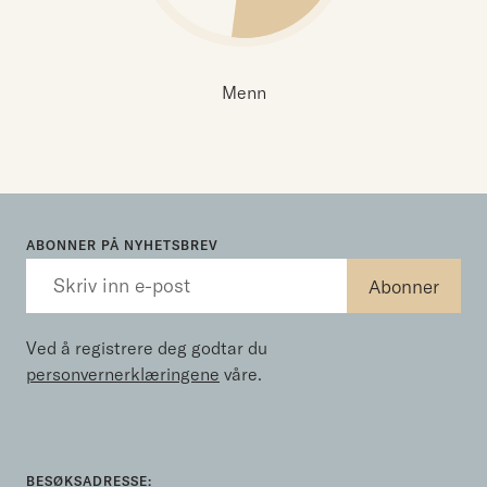
Menn
ABONNER PÅ NYHETSBREV
Ved å registrere deg godtar du
personvernerklæringene
våre.
BESØKSADRESSE: