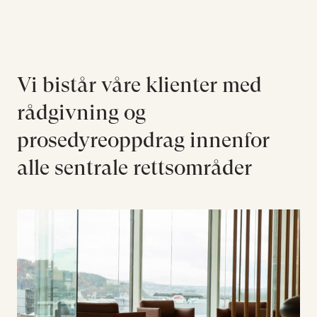
Kompetanse
Søk etter:
Menneskene
Aktuelt
Vi bistår våre klienter med
Om Hjort
rådgivning og
Karriere
prosedyreoppdrag innenfor
alle sentrale rettsområder
EN
NO
Kontakt oss
Hjort Bridge
Søk etter: