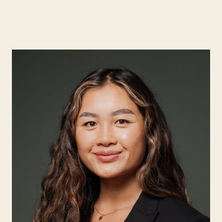
Kompetanse
Søk etter:
Menneskene
Aktuelt
Om Hjort
Karriere
EN
NO
Kontakt oss
Hjort Bridge
Søk etter: