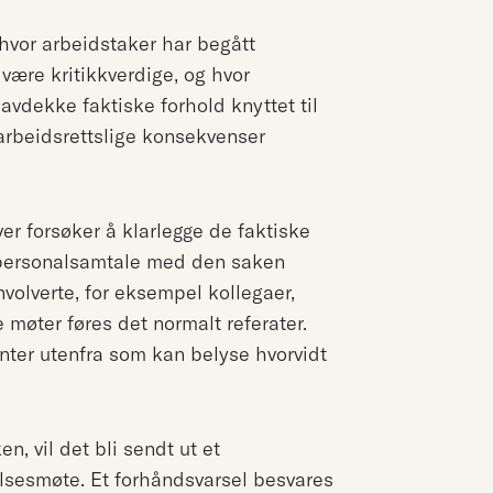
hvor arbeidstaker har begått
være kritikkverdige, og hvor
 avdekke faktiske forhold knyttet til
 arbeidsrettslige konsekvenser
er forsøker å klarlegge de faktiske
n personalsamtale med den saken
volverte, for eksempel kollegaer,
e møter føres det normalt referater.
ter utenfra som kan belyse hvorvidt
n, vil det bli sendt ut et
telsesmøte. Et forhåndsvarsel besvares