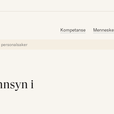
Søk etter:
Kompetanse
Menneske
i personalsaker
nnsyn i