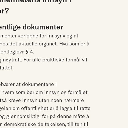
er?
entlige dokumenter
umenter «er opne for innsyn» og at
hos det aktuelle organet. Hva som er å
entleglova § 4.
øytralt. For alle praktiske formål vil
attet.
nebærer at dokumentene i
av hvem som ber om innsyn og formålet
ltså kreve innsyn uten noen nærmere
en om offentlighet er å legge til rette
 og gjennomsiktig, for på denne måte å
n demokratiske deltakelsen, tilliten til