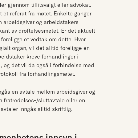
ller gjennom tillitsvalgt eller advokat.
t et referat fra møtet. Enkelte ganger
m arbeidsgiver og arbeidstakers
rkant av drøftelsesmøtet. Er det aktuelt
d foreligge et vedtak om dette. Hvor
alt organ, vil det alltid foreligge en
rbeidstaker kreve forhandlinger i
, og det vil da også i forbindelse med
otokoll fra forhandlingsmøtet.
nngås en avtale mellom arbeidsgiver og
 fratredelses-/sluttavtale eller en
avtaler inngås alltid skriftlig.
llmenhetens innsyn i