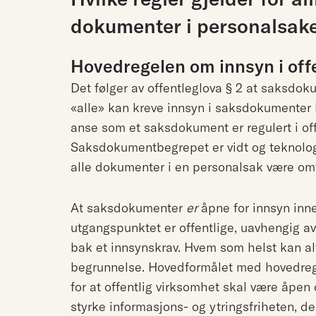
dokumenter i personalsak
Hovedregelen om innsyn i off
Det følger av offentleglova § 2 at saksdok
«alle» kan kreve innsyn i saksdokumenter 
anse som et saksdokument er regulert i off
Saksdokumentbegrepet er vidt og teknologin
alle dokumenter i en personalsak være omf
At saksdokumenter
er
åpne for innsyn in
utgangspunktet er offentlige, uavhengig 
bak et innsynskrav. Hvem som helst kan a
begrunnelse. Hovedformålet med hovedregel
for at offentlig virksomhet skal være åpen
styrke informasjons- og ytringsfriheten, de