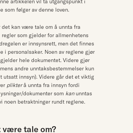
nne artikkelen vil ta utgangspunkt i
ne som følger av denne loven.
r det kan være tale om å unnta fra
de regler som gjelder for allmenhetens
dregelen er innsynsrett, men det finnes
 i personalsaker. Noen av reglene gjør
 gjelder hele dokumentet. Videre gjør
en, mens andre unntaksbestemmelser kun
 utsatt innsyn). Videre går det et viktig
ver
plikter
å unnta fra innsyn fordi
plysninger/dokumenter som
kan
unntas
 vi noen betraktninger rundt reglene.
 være tale om?