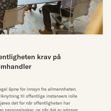
ntligheten krav på
omhandler
gel åpne for innsyn fra allmennheten.
nytning til offentlige instansers rolle
øres det for når offentligheten har
r personalsaker, og når det er adgang