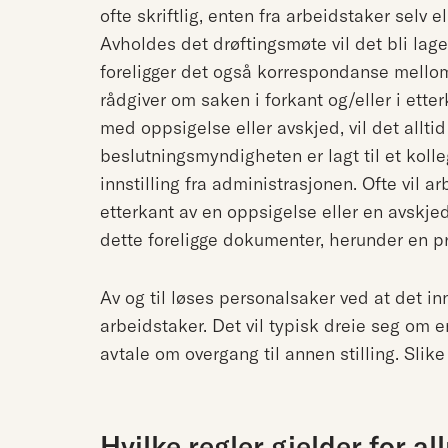
ofte skriftlig, enten fra arbeidstaker selv e
Avholdes det drøftingsmøte vil det bli lage
foreligger det også korrespondanse mello
rådgiver om saken i forkant og/eller i ette
med oppsigelse eller avskjed, vil det allti
beslutningsmyndigheten er lagt til et kollegi
innstilling fra administrasjonen. Ofte vil a
etterkant av en oppsigelse eller en avskjed
dette foreligge dokumenter, herunder en pr
Av og til løses personalsaker ved at det i
arbeidstaker. Det vil typisk dreie seg om en
avtale om overgang til annen stilling. Slike 
Hvilke regler gjelder for a