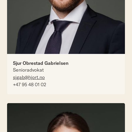
Sjur Obrestad Gabrielsen
Senioradvokat
sjgab@hjort.no
+47 95 48 01 02