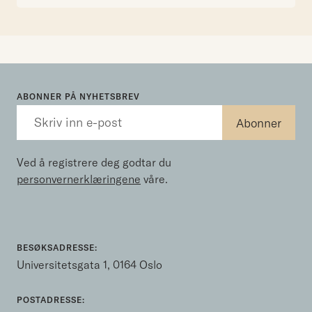
ABONNER PÅ NYHETSBREV
Ved å registrere deg godtar du
personvernerklæringene
våre.
BESØKSADRESSE:
Universitetsgata 1, 0164 Oslo
POSTADRESSE: