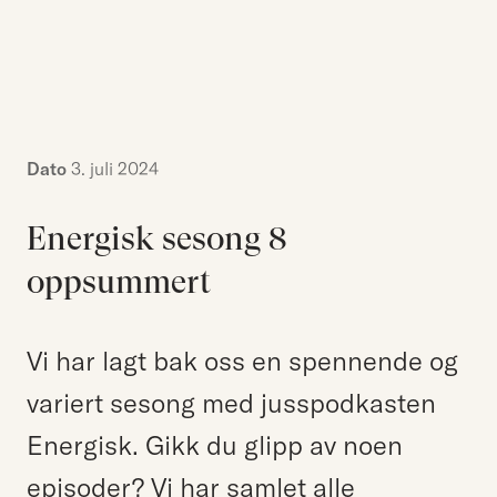
Kompetanse
Søk etter:
Menneskene
Aktuelt
Om Hjort
Dato
3. juli 2024
Karriere
Energisk sesong 8
oppsummert
EN
NO
Kontakt oss
Hjort Bridge
Vi har lagt bak oss en spennende og
variert sesong med jusspodkasten
Energisk. Gikk du glipp av noen
Søk etter:
episoder? Vi har samlet alle