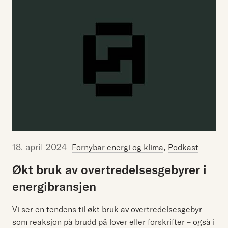
18. april 2024
,
Fornybar energi og klima
Podkast
Økt
bruk
av
overtredelsesgebyrer
i
energibransjen
Vi ser en tendens til økt bruk av overtredelsesgebyr
som reaksjon på brudd på lover eller forskrifter – også i