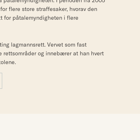
a påtalemyndigheten. I perioden fra 2005
or flere store straffesaker, hvorav den
t for påtalemyndigheten i flere
arting lagmannsrett. Vervet som fast
like rettsområder og innebærer at han hvert
tolene.