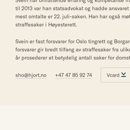
Svein har omfattende erfaring og kompetanse fr
til 2013 var han statsadvokat og hadde ansvaret f
mest omtalte er 22. juli-saken. Han har også møt
straffesaker i Høyesterett.
Svein er fast forsvarer for Oslo tingrett og Borg
forsvarer gir bredt tilfang av straffesaker fra u
år prosederer et betydelig antall saker for doms
sho@hjort.no
+47 47 85 92 74
Vcard