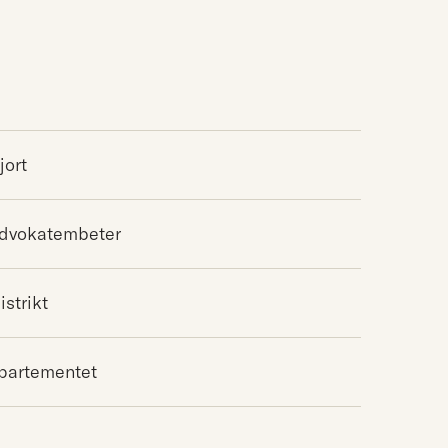
jort
advokatembeter
istrikt
epartementet