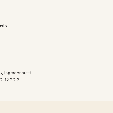
Oslo
ing lagmannsrett
1.12.2013