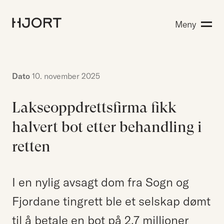
Kompetanse
Meny
Søk etter:
Menneskene
Aktuelt
Om Hjort
Dato
10. november 2025
Karriere
Lakseoppdrettsfirma fikk
halvert bot etter behandling i
EN
NO
Kontakt oss
retten
Hjort Bridge
I en nylig avsagt dom fra Sogn og
Fjordane tingrett ble et selskap dømt
Søk etter:
til å betale en bot på 2,7 millioner