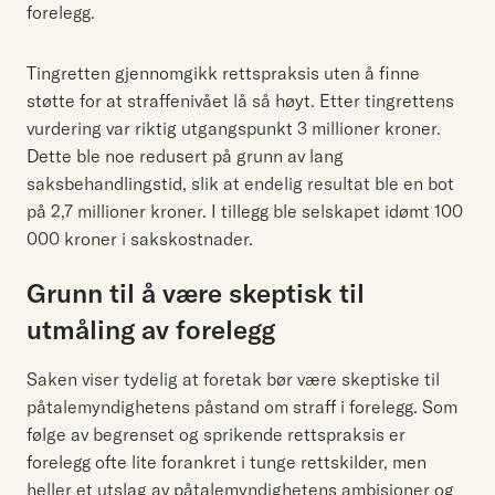
forelegg.
Tingretten gjennomgikk rettspraksis uten å finne
støtte for at straffenivået lå så høyt. Etter tingrettens
vurdering var riktig utgangspunkt 3 millioner kroner.
Dette ble noe redusert på grunn av lang
saksbehandlingstid, slik at endelig resultat ble en bot
på 2,7 millioner kroner. I tillegg ble selskapet idømt 100
000 kroner i sakskostnader.
Grunn til å være skeptisk til
utmåling av forelegg
Saken viser tydelig at foretak bør være skeptiske til
påtalemyndighetens påstand om straff i forelegg. Som
følge av begrenset og sprikende rettspraksis er
forelegg ofte lite forankret i tunge rettskilder, men
heller et utslag av påtalemyndighetens ambisjoner og