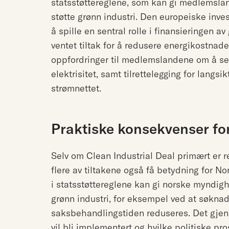
statsstøttereglene, som kan gi medlemslan
støtte grønn industri. Den europeiske inve
å spille en sentral rolle i finansieringen av 
ventet tiltak for å redusere energikostnad
oppfordringer til medlemslandene om å sen
elektrisitet, samt tilrettelegging for langsik
strømnettet.
Praktiske konsekvenser fo
Selv om Clean Industrial Deal primært er 
flere av tiltakene også få betydning for 
i statsstøttereglene kan gi norske myndighet
grønn industri, for eksempel ved at søknad
saksbehandlingstiden reduseres. Det gjens
vil bli implementert og hvilke politiske pro