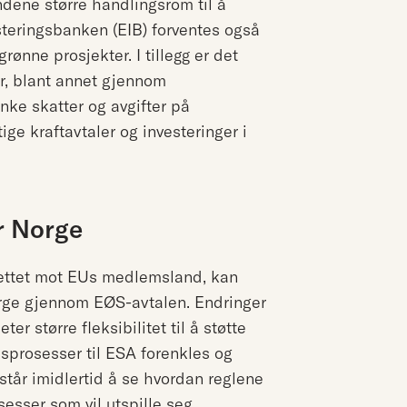
dene større handlingsrom til å
steringsbanken (EIB) forventes også
grønne prosjekter. I tillegg er det
er, blant annet gjennom
ke skatter og avgifter på
tige kraftavtaler og investeringer i
r Norge
rettet mot EUs medlemsland, kan
Norge gjennom EØS-avtalen. Endringer
er større fleksibilitet til å støtte
sprosesser til ESA forenkles og
tår imidlertid å se hvordan reglene
sesser som vil utspille seg.