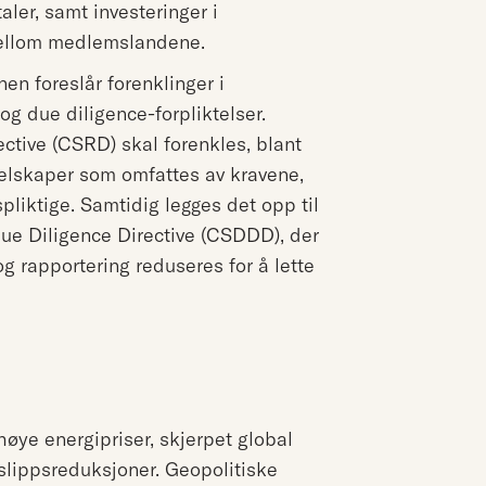
taler, samt investeringer i
mellom medlemslandene.
n foreslår forenklinger i
og due diligence-forpliktelser.
ective (CSRD) skal forenkles, blant
selskaper som omfattes av kravene,
spliktige. Samtidig legges det opp til
 Due Diligence Directive (CSDDD), der
og rapportering reduseres for å lette
høye energipriser, skjerpet global
tslippsreduksjoner. Geopolitiske