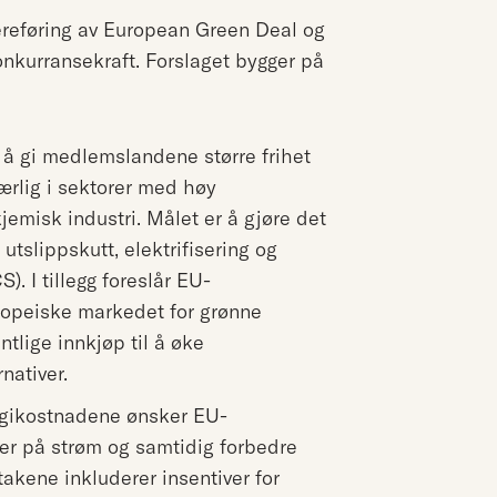
dereføring av European Green Deal og
nkurransekraft. Forslaget bygger på
 gi medlemslandene større frihet
 særlig i sektorer med høy
jemisk industri. Målet er å gjøre det
 utslippskutt, elektrifisering og
. I tillegg foreslår EU-
uropeiske markedet for grønne
ntlige innkjøp til å øke
nativer.
rgikostnadene ønsker EU-
er på strøm og samtidig forbedre
takene inkluderer insentiver for