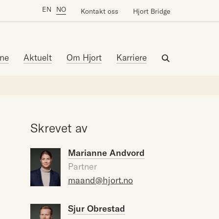
EN
NO
Kontakt oss
Hjort Bridge
ne
Aktuelt
Om Hjort
Karriere
Skrevet av
Marianne Andvord
Partner
maand@hjort.no
Sjur Obrestad