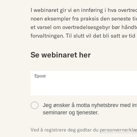
I webinaret gir vi en innføring i hva overt
noen eksempler fra praksis den seneste ti
et varsel om overtredelsesgebyr bør håndt
forvaltningen. Til slutt vil det bli satt av ti
Se webinaret her
Webinar |
Epost
Overtredelsesgebyrer
i energibransjen
Jeg ønsker å motta nyhetsbrev med inf
seminarer og tjenester.
Ved å registrere deg godtar du
personvernerklæ