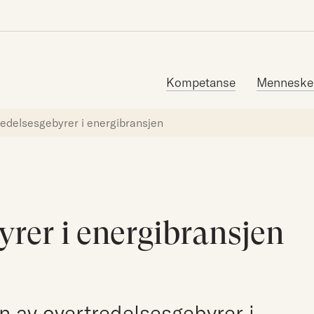
Søk etter:
Kompetanse
Menneske
redelsesgebyrer i energibransjen
rer i energibransjen
n av overtredelsesgebyrer i