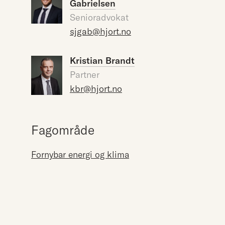
Gabrielsen
Senioradvokat
sjgab@hjort.no
Kristian Brandt
Partner
kbr@hjort.no
Fagområde
Fornybar energi og klima