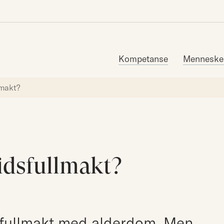
Søk etter:
Kompetanse
Menneske
lmakt?
idsfullmakt?
sfullmakt med alderdom. Men