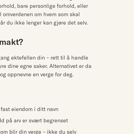
hold, bare personlige forhold, eller
s til omverdenen om hvem som skal
år du ikke lenger kan gjøre det selv.
lmakt?
ng ektefellen din – rett til å handle
yre dine egne saker. Alternativet er da
n og oppnevne en verge for deg.
fast eiendom i ditt navn
dd på arv er svært begrenset
om blir din verge – ikke du selv