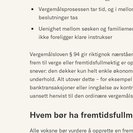
Vergemålsprosessen tar tid, og i mell
beslutninger tas
Uenighet mellom søsken og familiemed
ikke foreligger klare instrukser
Vergemålsloven § 94 gir riktignok nærståe
frem til verge eller fremtidsfullmektig er
snever: den dekker kun helt enkle økonomi
underhold. Alt utover dette – for eksempel
banktransaksjoner eller inngåelse av kontra
uansett henvist til den ordinære vergemål
Hvem bør ha fremtidsfullm
Alle voksne bør vurdere å opprette en fremt