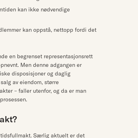
omtiden kan ikke nødvendige
lemmer kan oppstå, nettopp fordi det
nde en begrenset representasjonsrett
 oppnevnt. Men denne adgangen er
ske disposisjoner og daglig
 salg av eiendom, større
kter – faller utenfor, og da er man
sprosessen.
akt?
idsfullmakt. Særlig aktuelt er det