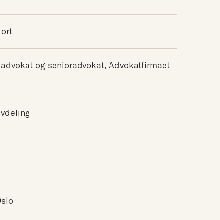
jort
 advokat og senioradvokat, Advokatfirmaet
avdeling
Oslo