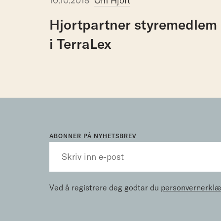
10.10.2018
Om Hjort
Hjortpartner
styremedlem
i
TerraLex
ABONNER PÅ NYHETSBREV
Ved å registrere deg godtar du
personvernerklæ