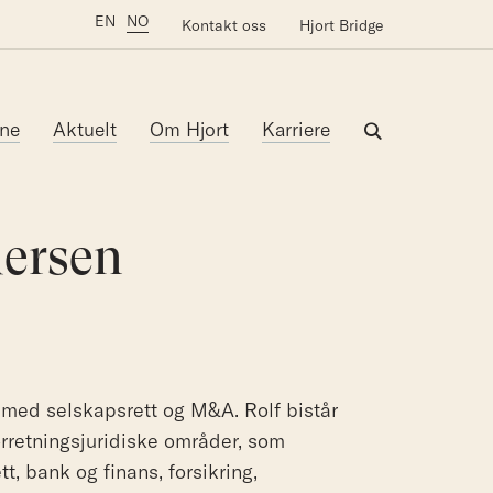
EN
NO
Kontakt oss
Hjort Bridge
ne
Aktuelt
Om Hjort
Karriere
dersen
r med selskapsrett og M&A. Rolf bistår
orretningsjuridiske områder, som
t, bank og finans, forsikring,