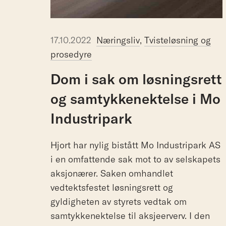
17.10.2022
Næringsliv
,
Tvisteløsning og
prosedyre
Dom
i
sak
om
løsningsrett
og
samtykkenektelse
i
Mo
Industripark
Hjort har nylig bistått Mo Industripark AS
i en omfattende sak mot to av selskapets
aksjonærer. Saken omhandlet
vedtektsfestet løsningsrett og
gyldigheten av styrets vedtak om
samtykkenektelse til aksjeerverv. I den