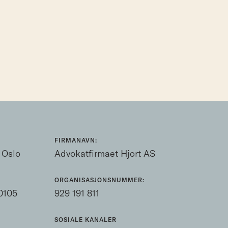
FIRMANAVN:
 Oslo
Advokatfirmaet Hjort AS
ORGANISASJONSNUMMER:
0105
929 191 811
SOSIALE KANALER