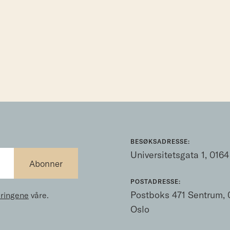
BESØKSADRESSE:
Universitetsgata 1, 0164
POSTADRESSE:
Postboks 471 Sentrum, 
ringene
våre.
Oslo