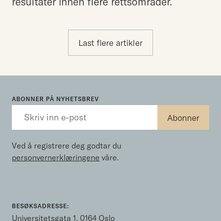
resultater innen flere rettsområder.
Last flere artikler
ABONNER PÅ NYHETSBREV
Ved å registrere deg godtar du
personvernerklæringene
våre.
BESØKSADRESSE:
Universitetsgata 1, 0164 Oslo