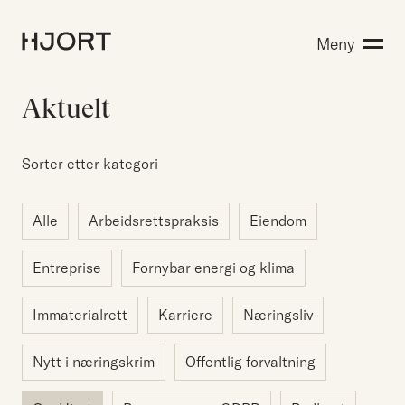
Kompetanse
Meny
Søk etter:
Menneskene
Aktuelt
Aktuelt
Om Hjort
Karriere
Sorter etter kategori
Alle
Arbeidsrettspraksis
Eiendom
EN
NO
Kontakt oss
Entreprise
Fornybar energi og klima
Hjort Bridge
Immaterialrett
Karriere
Næringsliv
Søk etter:
Nytt i næringskrim
Offentlig forvaltning