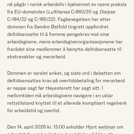
nå pågår i norsk arbeidsliv i kjølvannet av nyere praksis
fra EU-domstolen (
Lufthansa
C‑660/20 og
Dialyse
C‑184/22 og C‑185/22). Fagbevegelsen har etter
dommen fra Søndre Østfold tingrett oppfordret
deltidsansatte til å fremme pengekrav mot sine
arbeidsgivere, mens arbeidsgiverorganisasjonene har
frarådet sine medlemmer å benytte deltidsansatte til
ekstravakter og merarbeid.
Dommen er varslet anket, og siste ord i debatten om
deltidsansattes krav på overtidsbetaling for merarbeid
er neppe sagt før Høyesterett har sagt sitt. I
mellomtiden må arbeidsgivere navigere i en uklar
rettstilstand knyttet til et allerede komplisert regelverk
for arbeidstid og overtid.
Den 14. april 2026 kl. 13:00 avholder Hjort
webinar
om