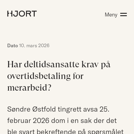
Kompetanse
Meny
Søk etter:
Menneskene
Aktuelt
Om Hjort
Dato
10. mars 2026
Karriere
Har deltidsansatte krav på
overtidsbetaling for
EN
NO
Kontakt oss
merarbeid?
Hjort Bridge
Søndre Østfold tingrett avsa 25.
februar 2026 dom i en sak der det
Søk etter:
ble svart bekreftende på spørsmålet