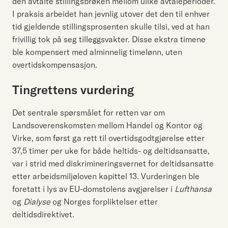
den avtalte stillingsbrøken mellom ulike avtaleperioder.
I praksis arbeidet han jevnlig utover det den til enhver
tid gjeldende stillingsprosenten skulle tilsi, ved at han
frivillig tok på seg tilleggsvakter. Disse ekstra timene
ble kompensert med alminnelig timelønn, uten
overtidskompensasjon.
Tingrettens vurdering
Det sentrale spørsmålet for retten var om
Landsoverenskomsten mellom Handel og Kontor og
Virke, som først ga rett til overtidsgodtgjørelse etter
37,5 timer per uke for både heltids- og deltidsansatte,
var i strid med diskrimineringsvernet for deltidsansatte
etter arbeidsmiljøloven kapittel 13. Vurderingen ble
foretatt i lys av EU-domstolens avgjørelser i
Lufthansa
og
Dialyse
og Norges forpliktelser etter
deltidsdirektivet.