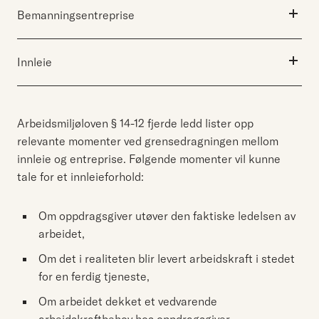
Bemanningsentreprise
Innebærer at en leverandør påtar seg en
Innleie
selvstendig oppgave med resultatansvar.
Oppdragstaker bærer risikoen for resultatet og
Innebærer at en virksomhet (innleier) leier inn
har kontroll over gjennomføringen av arbeidet.
arbeidskraft fra en annen virksomhet (utleier),
Arbeidsmiljøloven § 14-12 fjerde ledd lister opp
Oppdragstaker styrer arbeidet selv og benytter
typisk et bemanningsforetak. Den innleide
relevante momenter ved grensedragningen mellom
egne ansatte, egne driftsmidler og egne
arbeidskraften er formelt ansatt hos utleier,
innleie og entreprise. Følgende momenter vil kunne
metoder. Arbeidsgiveransvaret ligger hos
tale for et innleieforhold:
men stiller i praksis sin arbeidskraft til
oppdragstaker, og det foreligger ikke et
disposisjon for innleier og utfører arbeid under
Om oppdragsgiver utøver den faktiske ledelsen av
arbeidsforhold med oppdragsgiver.
dennes ledelse og kontroll. Bruk av innleid
arbeidet,
arbeidskraft må være midlertidig og hjemlet i
Om det i realiteten blir levert arbeidskraft i stedet
lov. Innleide arbeidstakere skal ikke benyttes
for en ferdig tjeneste,
for å dekke et varig arbeidskraftbehov.
Om arbeidet dekket et vedvarende