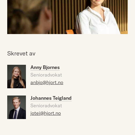
Skrevet av
Anny Bjornes
Senioradvokat
anbjo@hjort.no
Johannes Teigland
Senioradvokat
jotei@hjort.no