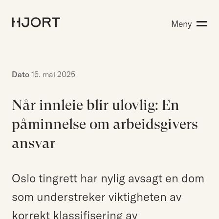
Kompetanse
Meny
Søk etter:
Menneskene
Aktuelt
Om Hjort
Dato
15. mai 2025
Karriere
Når innleie blir ulovlig: En
påminnelse om arbeidsgivers
EN
NO
Kontakt oss
ansvar
Hjort Bridge
Oslo tingrett har nylig avsagt en dom
som understreker viktigheten av
Søk etter:
korrekt klassifisering av