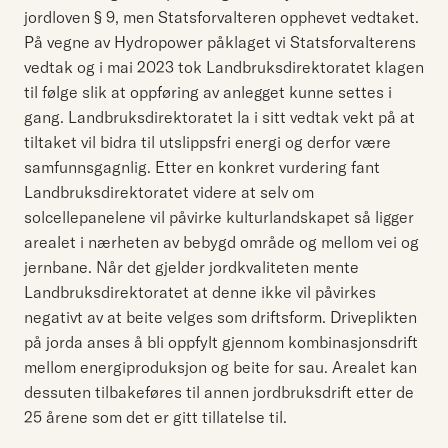
jordloven § 9, men Statsforvalteren opphevet vedtaket.
På vegne av Hydropower påklaget vi Statsforvalterens
vedtak og i mai 2023 tok Landbruksdirektoratet klagen
til følge slik at oppføring av anlegget kunne settes i
gang. Landbruksdirektoratet la i sitt vedtak vekt på at
tiltaket vil bidra til utslippsfri energi og derfor være
samfunnsgagnlig. Etter en konkret vurdering fant
Landbruksdirektoratet videre at selv om
solcellepanelene vil påvirke kulturlandskapet så ligger
arealet i nærheten av bebygd område og mellom vei og
jernbane. Når det gjelder jordkvaliteten mente
Landbruksdirektoratet at denne ikke vil påvirkes
negativt av at beite velges som driftsform. Driveplikten
på jorda anses å bli oppfylt gjennom kombinasjonsdrift
mellom energiproduksjon og beite for sau. Arealet kan
dessuten tilbakeføres til annen jordbruksdrift etter de
25 årene som det er gitt tillatelse til.