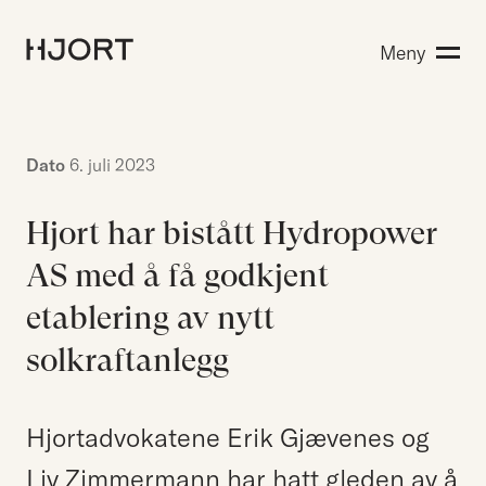
Kompetanse
Meny
Søk etter:
Menneskene
Aktuelt
Om Hjort
Dato
6. juli 2023
Karriere
Hjort har bistått Hydropower
AS med å få godkjent
EN
NO
Kontakt oss
etablering av nytt
Hjort Bridge
solkraftanlegg
Søk etter:
Hjortadvokatene Erik Gjævenes og
Liv Zimmermann har hatt gleden av å