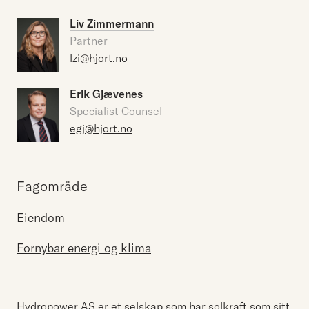
Liv Zimmermann
Partner
lzi@hjort.no
Erik Gjævenes
Specialist Counsel
egj@hjort.no
Fagområde
Eiendom
Fornybar energi og klima
Hydropower AS er et selskap som har solkraft som sitt