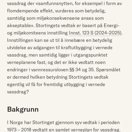
vassdrag der «samfunnsnytten, for eksempel i form av
flomdempende effekt, vurderes som betydelig,
samtidig som miljøkonsekvensene anses som
akseptable». Stortingets vedtak er basert på Energi-
og miljøkomiteens innstilling
Innst. 123 S (2024–2025)
.
Innstillingen kan se ut til å innebære en betydelig
utvidelse av adgangen til kraftutbygging i vernede
vassdrag, men samtidig ligger i utgangspunktet
verneplanene fast, og det er ikke vedtatt noen
endringer i vannressursloven §§ 34 og 35. Spørsmålet
er dermed hvilken betydning Stortingets vedtak
egentlig vil få for fremtidig utbygging i vernede
vassdrag?
Bakgrunn
I Norge har Stortinget gjennom syv vedtak i perioden
1973 – 2018 vedtatt
en samlet verneplan for vassdrag
.