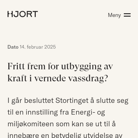
Kompetanse
Meny
Søk etter:
Menneskene
Aktuelt
Om Hjort
Dato
14. februar 2025
Karriere
Fritt frem for utbygging av
kraft i vernede vassdrag?
EN
NO
Kontakt oss
Hjort Bridge
I går besluttet Stortinget å slutte seg
til en innstilling fra Energi- og
miljøkomiteen som kan se ut til å
Søk etter:
innebære en betydelig utvidelse av