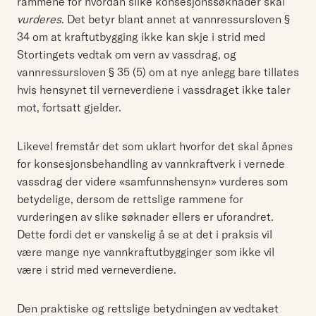
rammene for hvordan slike konsesjonssøknader skal
vurderes
. Det betyr blant annet at vannressursloven §
34 om at kraftutbygging ikke kan skje i strid med
Stortingets vedtak om vern av vassdrag, og
vannressursloven § 35 (5) om at nye anlegg bare tillates
hvis hensynet til verneverdiene i vassdraget ikke taler
mot, fortsatt gjelder.
Likevel fremstår det som uklart hvorfor det skal åpnes
for konsesjonsbehandling av vannkraftverk i vernede
vassdrag der videre «samfunnshensyn» vurderes som
betydelige, dersom de rettslige rammene for
vurderingen av slike søknader ellers er uforandret.
Dette fordi det er vanskelig å se at det i praksis vil
være mange nye vannkraftutbygginger som ikke vil
være i strid med verneverdiene.
Den praktiske og rettslige betydningen av vedtaket