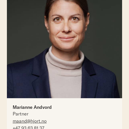
Marianne Andvord
Partner
maand@hjort.no
+47 93 63 81 37