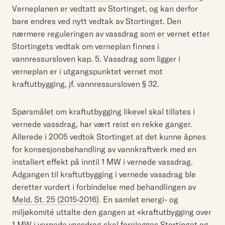
Verneplanen er vedtatt av Stortinget, og kan derfor
bare endres ved nytt vedtak av Stortinget. Den
nærmere reguleringen av vassdrag som er vernet etter
Stortingets vedtak om verneplan finnes i
vannressursloven kap. 5. Vassdrag som ligger i
verneplan er i utgangspunktet vernet mot
kraftutbygging, jf. vannressursloven § 32.
Spørsmålet om kraftutbygging likevel skal tillates i
vernede vassdrag, har vært reist en rekke ganger.
Allerede i 2005 vedtok Stortinget at det kunne åpnes
for konsesjonsbehandling av vannkraftverk med en
installert effekt på inntil 1 MW i vernede vassdrag.
Adgangen til kraftutbygging i vernede vassdrag ble
deretter vurdert i forbindelse med behandlingen av
Meld. St. 25 (2015-2016)
. En samlet energi- og
miljøkomité uttalte den gangen at «kraftutbygging over
1 MW i vernede vassdrag skal forelegges Stortinget og