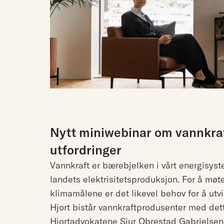
Nytt miniwebinar om vannkra
utfordringer
Vannkraft er bærebjelken i vårt energisyst
landets elektrisitetsproduksjon. For å mø
klimamålene er det likevel behov for å utvi
Hjort bistår vannkraftprodusenter med dett
Hjortadvokatene Sjur Obrestad Gabrielsen