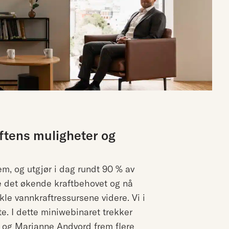
ftens muligheter og
em, og utgjør i dag rundt 90 % av
te det økende kraftbehovet og nå
kle vannkraftressursene videre. Vi i
e. I dette miniwebinaret trekker
 og Marianne Andvord frem flere