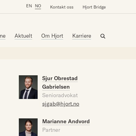
EN
NO
Kontakt oss
Hjort Bridge
ne
Aktuelt
Om Hjort
Karriere
Sjur Obrestad
Gabrielsen
Senioradvokat
sjgab@hjort.no
Marianne Andvord
Partner