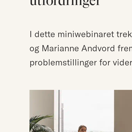
utfordringer
I dette miniwebinaret tre
og Marianne Andvord frem
problemstillinger for vider