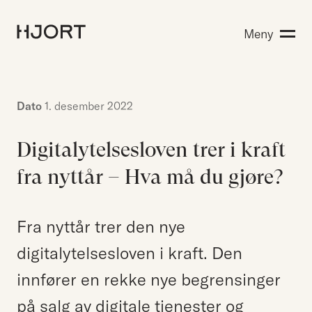
Kompetanse
Meny
Søk etter:
Menneskene
Aktuelt
Om Hjort
Dato
1. desember 2022
Karriere
Digitalytelsesloven trer i kraft
fra nyttår – Hva må du gjøre?
EN
NO
Kontakt oss
Hjort Bridge
Fra nyttår trer den nye
digitalytelsesloven i kraft. Den
innfører en rekke nye begrensinger
Søk etter:
på salg av digitale tjenester og