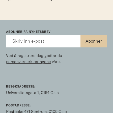
ABONNER PÅ NYHETSBREV
Ved å registrere deg godtar du
personvernerklæringene
våre.
BESØKSADRESSE:
Universitetsgata 1, 0164 Oslo
POSTADRESSE:
Postboks 471 Sentrum, 0105 Oslo