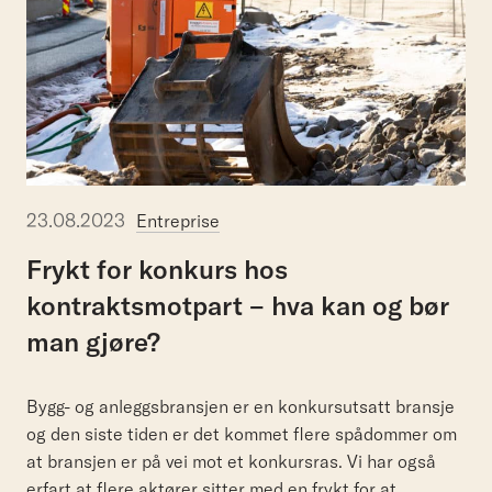
23.08.2023
Entreprise
Frykt
for
konkurs
hos
kontraktsmotpart
–
hva
kan
og
bør
man
gjøre?
Bygg- og anleggsbransjen er en konkursutsatt bransje
og den siste tiden er det kommet flere spådommer om
at bransjen er på vei mot et konkursras. Vi har også
erfart at flere aktører sitter med en frykt for at