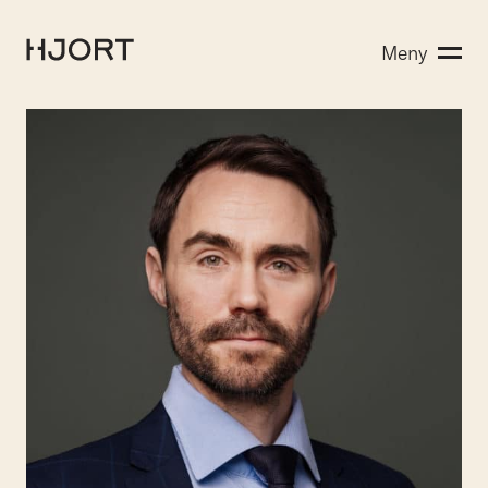
Kompetanse
Meny
Søk etter:
Menneskene
Aktuelt
Om Hjort
Karriere
EN
NO
Kontakt oss
Hjort Bridge
Søk etter: