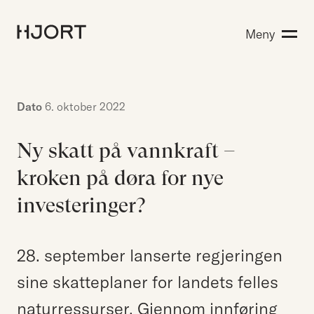
Kompetanse
Meny
Søk etter:
Menneskene
Aktuelt
Om Hjort
Dato
6. oktober 2022
Karriere
Ny skatt på vannkraft –
kroken på døra for nye
EN
NO
Kontakt oss
investeringer?
Hjort Bridge
28. september lanserte regjeringen
sine skatteplaner for landets felles
Søk etter:
naturressurser. Gjennom innføring