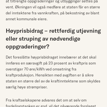
at tiltrengte oppgraderinger og utbygginger settes på
vent. Økningen vil også medføre at staten får en større
del inntektene fra vannkraften, på bekostning av blant
annet kommunale eiere.
Høyprisbidrag – rettferdig utjevning
eller struping av nødvendige
oppgraderinger?
Det foreslåtte høyprisbidraget innebærer at det skal
innføres en særavgift på 23 prosent av kraftpris som
overstiger 70 øre/kWh ved omsetning fra
kraftproduksjon. Hensikten med avgiften er å sikre
staten en større del av de kraftinntektene som skyldes
særlig høye strømpriser.
Fra kraftselskapene advares det om at selv om
fordelingstanken er god, vil det nåværende forslaget