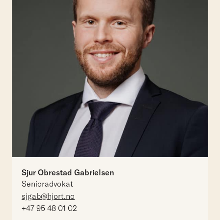
Sjur Obrestad Gabrielsen
Senioradvokat
sjgab@hjort.no
+47 95 48 01 02