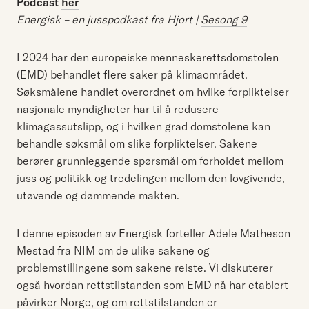
Podcast
her
Energisk – en jusspodkast fra Hjort |
Sesong 9
I 2024 har den europeiske menneskerettsdomstolen
(EMD) behandlet flere saker på klimaområdet.
Søksmålene handlet overordnet om hvilke forpliktelser
nasjonale myndigheter har til å redusere
klimagassutslipp, og i hvilken grad domstolene kan
behandle søksmål om slike forpliktelser. Sakene
berører grunnleggende spørsmål om forholdet mellom
juss og politikk og tredelingen mellom den lovgivende,
utøvende og dømmende makten.
I denne episoden av Energisk forteller Adele Matheson
Mestad fra NIM om de ulike sakene og
problemstillingene som sakene reiste. Vi diskuterer
også hvordan rettstilstanden som EMD nå har etablert
påvirker Norge, og om rettstilstanden er