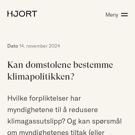
Kompetanse
Meny
Søk etter:
Menneskene
Aktuelt
Om Hjort
Dato
14. november 2024
Karriere
Kan domstolene bestemme
klimapolitikken?
EN
NO
Kontakt oss
Hjort Bridge
Hvilke forpliktelser har
myndighetene til å redusere
klimagassutslipp? Og kan spørsmål
Søk etter:
om myndighetenes tiltak (eller