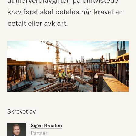
at merverdiavgiften på omtvistede
krav først skal betales når kravet er
betalt eller avklart.
Skrevet av
Sigve Braaten
Partner