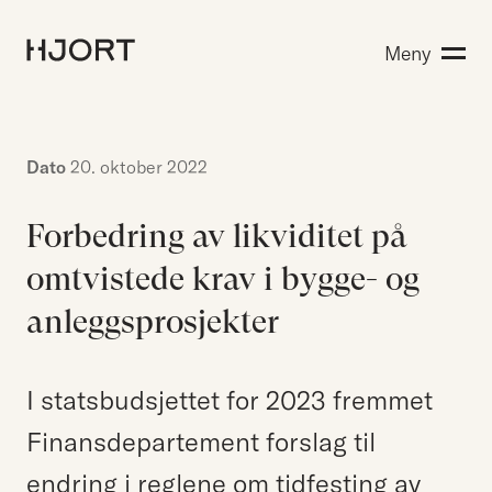
Kompetanse
Meny
Søk etter:
Menneskene
Aktuelt
Om Hjort
Dato
20. oktober 2022
Karriere
Forbedring av likviditet på
omtvistede krav i bygge- og
EN
NO
Kontakt oss
anleggsprosjekter
Hjort Bridge
I statsbudsjettet for 2023 fremmet
Finansdepartement forslag til
Søk etter:
endring i reglene om tidfesting av