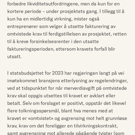
forbedre likviditetsutfordringene, men da kun for en
kortere periode – under prosjektets gang. I tillegg til å
kun ha en midlertidig virkning, mister også
entreprenører som velger å utsette fakturering av
omtvistede krav til ferdigstillelsen av prosjektet, retten
til å kreve forsinkelsesrenter i den utsatte
faktureringsperioden, ettersom kravets forfall blir
utsatt.
I statsbudsjettet for 2023 har regjeringen langt på vei
imøtekommet bransjens etterlysning av regelendringer,
ved at tidspunktet for når merverdiavgift på omtvistede
krav skal oppgis utsettes til kravet er avklart eller
betalt. Selv om forslaget er positivt, oppstår det likevel
flere tolkningsspørsmål, blant hva menes med at
kravet er «omtvistet» og avgrensing mot helt grunnløse
krav, krav om det foreligger en tilvirkningskontrakt,
samt avgrensning mot allerede pågående tvister (som