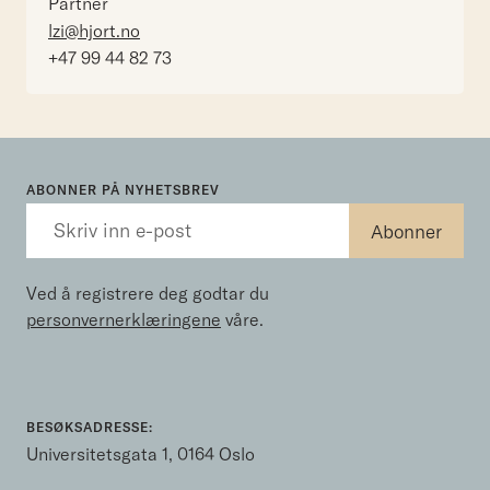
Partner
lzi@hjort.no
+47 99 44 82 73
ABONNER PÅ NYHETSBREV
Ved å registrere deg godtar du
personvernerklæringene
våre.
BESØKSADRESSE:
Universitetsgata 1, 0164 Oslo