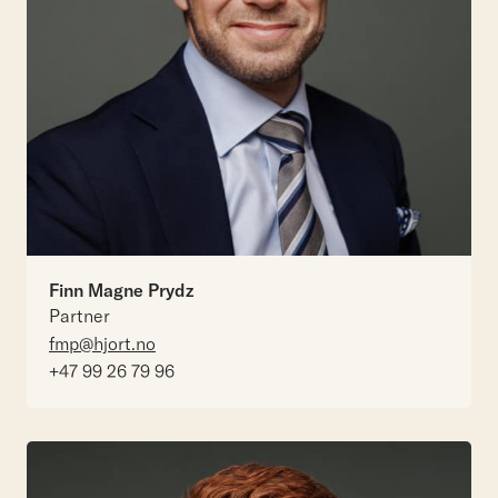
Finn Magne Prydz
Partner
fmp@hjort.no
+47 99 26 79 96