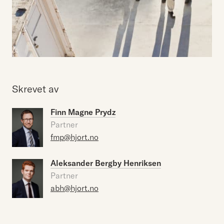
Skrevet av
Finn Magne Prydz
Partner
fmp@hjort.no
Aleksander Bergby Henriksen
Partner
abh@hjort.no