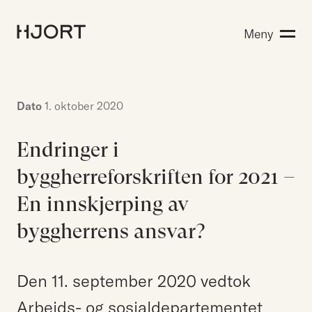
Kompetanse
Meny
Søk etter:
Menneskene
Aktuelt
Om Hjort
Dato
1. oktober 2020
Karriere
Endringer i
byggherreforskriften for 2021 –
EN
NO
Kontakt oss
En innskjerping av
Hjort Bridge
byggherrens ansvar?
Søk etter:
Den 11. september 2020 vedtok
Arbeids- og sosialdepartementet