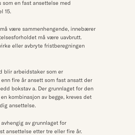
es som en fast ansettelse med
l 15.
en må være sammenhengende, innebærer
telsesforholdet må være uavbrutt.
irke eller avbryte fristberegningen
d blir arbeidstaker som er
nn fire år ansett som fast ansatt der
 ledd bokstav a. Der grunnlaget for den
r en kombinasjon av begge, kreves det
ig ansettelse.
 avhengig av grunnlaget for
 ansettelse etter tre eller fire år.