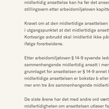
midlertidig ansettelse kan ha før det ans
stillingsvern etter arbeidsmiljøloven kapitte
Kravet om at den midlertidige ansettels
i utgangspunktet at det midlertidige anset
Kortvarige avbrudd skal imidlertid ikke påv
ifølge forarbeidene.
Etter arbeidsmiljøloven § 14-9 syvende led
sammenhengende midlertidig ansatt i mer e
grunnlaget for ansettelsen er § 14-9 annet
midlertidige ansettelsen er bokstav b elle
mer enn tre års sammenhengende midlertid
De siste årene har det med andre ord vært
midlertidigheten om ansettelsen utløser fast