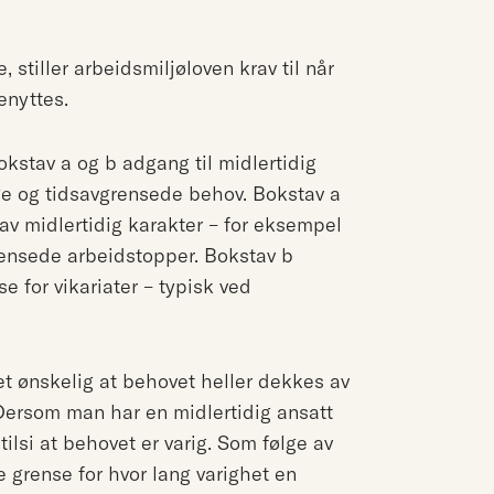
, stiller arbeidsmiljøloven krav til når
enyttes.
okstav a og b adgang til midlertidig
ge og tidsavgrensede behov. Bokstav a
av midlertidig karakter – for eksempel
grensede arbeidstopper. Bokstav b
e for vikariater – typisk ved
det ønskelig at behovet heller dekkes av
r. Dersom man har en midlertidig ansatt
lsi at behovet er varig. Som følge av
re grense for hvor lang varighet en