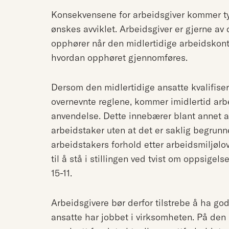
Konsekvensene for arbeidsgiver kommer ty
ønskes avviklet. Arbeidsgiver er gjerne av
opphører når den midlertidige arbeidskontr
hvordan opphøret gjennomføres.
Dersom den midlertidige ansatte kvalifisere
overnevnte reglene, kommer imidlertid arbe
anvendelse. Dette innebærer blant annet at
arbeidstaker uten at det er saklig begrunne
arbeidstakers forhold etter arbeidsmiljølov
til å stå i stillingen ved tvist om oppsigels
15-11.
Arbeidsgivere bør derfor tilstrebe å ha god
ansatte har jobbet i virksomheten. På den 