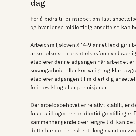
dag
For å bidra til prinsippet om fast ansettelse
og hvor lenge midlertidig ansettelse kan b
Arbeidsmiljøloven § 14-9 annet ledd gir i b
ansettelse som ansettelsesform ved særli
etablerer denne adgangen når arbeidet er 
sesongarbeid eller kortvarige og klart av
etablerer adgangen til midlertidig ansettels
ferieavvikling eller permisjoner.
Der arbeidsbehovet er relativt stabilt, er 
faste stillinger enn midlertidige stillinge
sammenhengende over lengre tid, kan det ti
dette har det i norsk rett lenge vært en øv