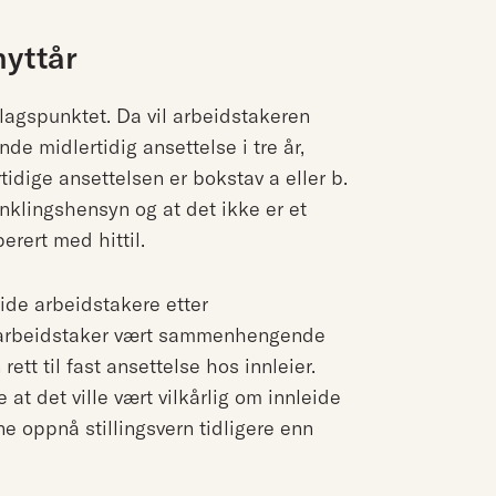
nyttår
lagspunktet. Da vil arbeidstakeren
e midlertidig ansettelse i tre år,
idige ansettelsen er bokstav a eller b.
nklingshensyn og at det ikke er et
erert med hittil.
eide arbeidstakere etter
ar arbeidstaker vært sammenhengende
rett til fast ansettelse hos innleier.
at det ville vært vilkårlig om innleide
ne oppnå stillingsvern tidligere enn