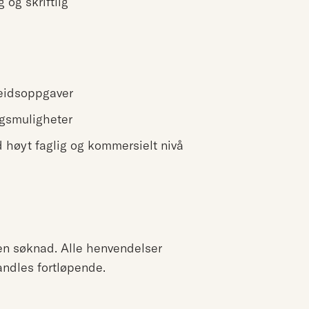
og skriftlig
eidsoppgaver
ngsmuligheter
d høyt faglig og kommersielt nivå
 en søknad. Alle henvendelser
ndles fortløpende.