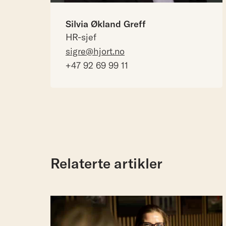
Silvia Økland Greff
HR-sjef
sigre@hjort.no
+47 92 69 99 11
Relaterte artikler