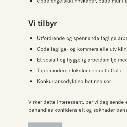
Gode engelskkunnskaper, både muntlig 
Vi tilbyr
Utfordrende og spennende faglige arb
Gode faglige- og kommersielle utvikli
Et sosialt og hyggelig arbeidsmiljø me
Topp moderne lokaler sentralt i Oslo
Konkurransedyktige betingelser
Virker dette interessant, ber vi deg sende
behandles konfidensielt og søknader beha