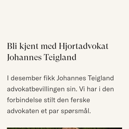
Kompetanse
Søk etter:
Menneskene
Aktuelt
Om Hjort
Bli kjent med Hjortadvokat
Karriere
Johannes Teigland
EN
NO
I desember fikk Johannes Teigland
Kontakt oss
advokatbevillingen sin. Vi har i den
Hjort Bridge
forbindelse stilt den ferske
advokaten et par spørsmål.
Søk etter: