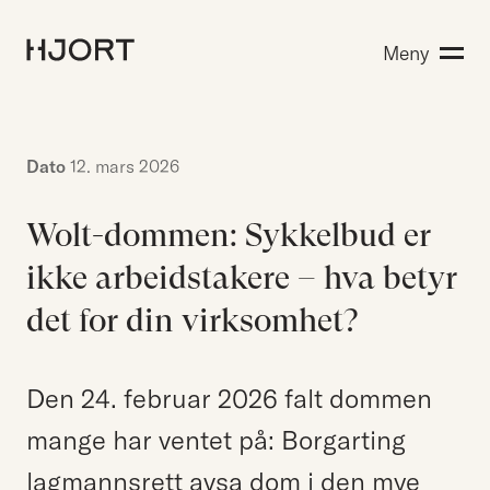
Kompetanse
Meny
Søk etter:
Menneskene
Aktuelt
Om Hjort
Dato
12. mars 2026
Karriere
Wolt-dommen: Sykkelbud er
ikke arbeidstakere – hva betyr
EN
NO
Kontakt oss
det for din virksomhet?
Hjort Bridge
Den 24. februar 2026 falt dommen
mange har ventet på: Borgarting
Søk etter:
lagmannsrett avsa dom i den mye