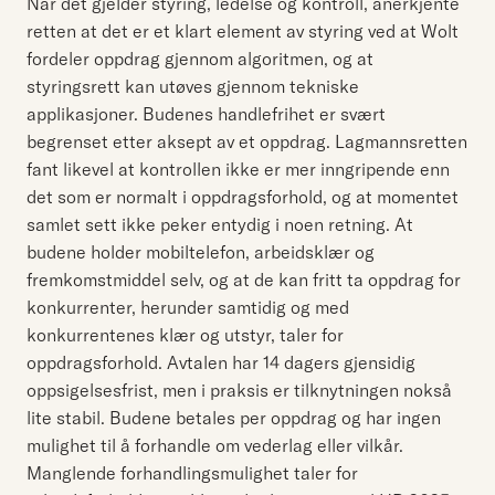
Når det gjelder styring, ledelse og kontroll, anerkjente
retten at det er et klart element av styring ved at Wolt
fordeler oppdrag gjennom algoritmen, og at
styringsrett kan utøves gjennom tekniske
applikasjoner. Budenes handlefrihet er svært
begrenset etter aksept av et oppdrag. Lagmannsretten
fant likevel at kontrollen ikke er mer inngripende enn
det som er normalt i oppdragsforhold, og at momentet
samlet sett ikke peker entydig i noen retning. At
budene holder mobiltelefon, arbeidsklær og
fremkomstmiddel selv, og at de kan fritt ta oppdrag for
konkurrenter, herunder samtidig og med
konkurrentenes klær og utstyr, taler for
oppdragsforhold. Avtalen har 14 dagers gjensidig
oppsigelsesfrist, men i praksis er tilknytningen nokså
lite stabil. Budene betales per oppdrag og har ingen
mulighet til å forhandle om vederlag eller vilkår.
Manglende forhandlingsmulighet taler for