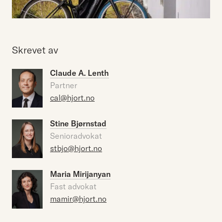
Skrevet av
Claude A. Lenth
Partner
cal@hjort.no
Stine Bjørnstad
Senioradvokat
stbjo@hjort.no
Maria Mirijanyan
Fast advokat
mamir@hjort.no