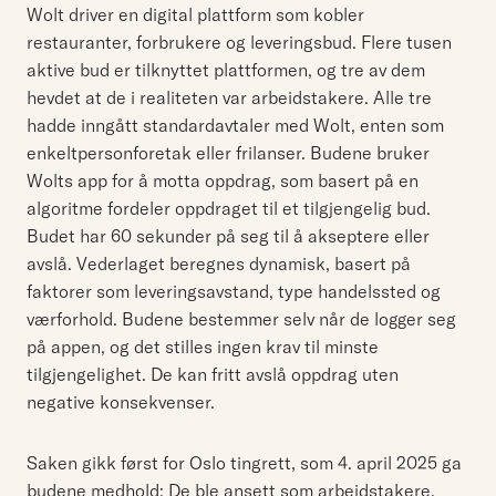
Wolt driver en digital plattform som kobler
restauranter, forbrukere og leveringsbud. Flere tusen
aktive bud er tilknyttet plattformen, og tre av dem
hevdet at de i realiteten var arbeidstakere. Alle tre
hadde inngått standardavtaler med Wolt, enten som
enkeltpersonforetak eller frilanser. Budene bruker
Wolts app for å motta oppdrag, som basert på en
algoritme fordeler oppdraget til et tilgjengelig bud.
Budet har 60 sekunder på seg til å akseptere eller
avslå. Vederlaget beregnes dynamisk, basert på
faktorer som leveringsavstand, type handelssted og
værforhold. Budene bestemmer selv når de logger seg
på appen, og det stilles ingen krav til minste
tilgjengelighet. De kan fritt avslå oppdrag uten
negative konsekvenser.
Saken gikk først for Oslo tingrett, som 4. april 2025 ga
budene medhold: De ble ansett som arbeidstakere.