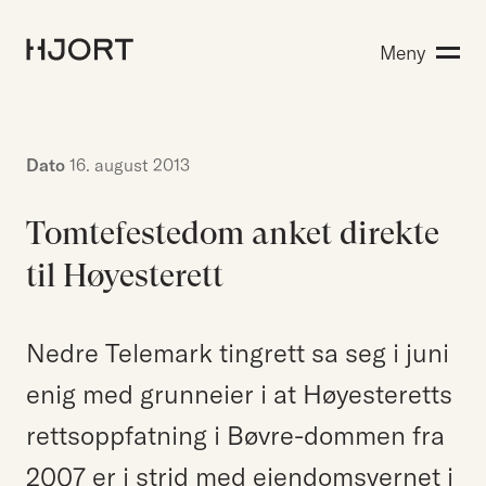
Kompetanse
Meny
Søk etter:
Menneskene
Aktuelt
Om Hjort
Dato
16. august 2013
Karriere
Tomtefestedom anket direkte
til Høyesterett
EN
NO
Kontakt oss
Hjort Bridge
Nedre Telemark tingrett sa seg i juni
enig med grunneier i at Høyesteretts
rettsoppfatning i Bøvre-dommen fra
Søk etter:
2007 er i strid med eiendomsvernet i