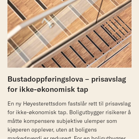
Bustadoppføringslova – prisavslag
for ikke-økonomisk tap
En ny Høyesterettsdom fastslår rett til prisavslag
for ikke-økonomisk tap. Boligutbygger risikerer å
måtte kompensere subjektive ulemper som
kjøperen opplever, uten at boligens
markedsverdi er redusert. For en boligutbygger