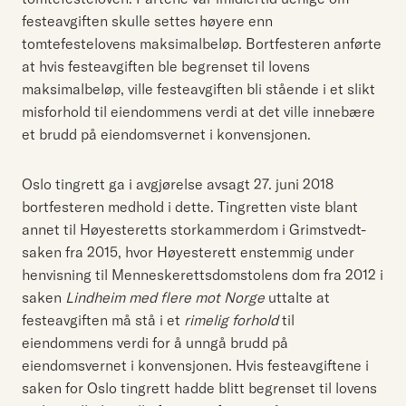
festeavgiften skulle settes høyere enn
tomtefestelovens maksimalbeløp. Bortfesteren anførte
at hvis festeavgiften ble begrenset til lovens
maksimalbeløp, ville festeavgiften bli stående i et slikt
misforhold til eiendommens verdi at det ville innebære
et brudd på eiendomsvernet i konvensjonen.
Oslo tingrett ga i avgjørelse avsagt 27. juni 2018
bortfesteren medhold i dette. Tingretten viste blant
annet til Høyesteretts storkammerdom i Grimstvedt-
saken fra 2015, hvor Høyesterett enstemmig under
henvisning til Menneskerettsdomstolens dom fra 2012 i
saken
Lindheim med flere mot Norge
uttalte at
festeavgiften må stå i et
rimelig forhold
til
eiendommens verdi for å unngå brudd på
eiendomsvernet i konvensjonen. Hvis festeavgiftene i
saken for Oslo tingrett hadde blitt begrenset til lovens