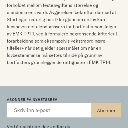
forholdet mellom festeavgiftens størrelse og
eiendommens verdi. Avgjørelsen bekrefter dermed at
Stortinget naturlig nok ikke gjennom en lov kan
innsnevre det eiendomsvern for bortfester som følger
av EMK TP1-1, ved å formulere begrensende kriterier i
forarbeidene som eksempelvis «ekstraordinære
tilfeller» når det gjelder spørsmålet om når en
lovbestemmelse må settes til side på grunn av
bortfesters grunnleggende rettigheter i EMK TP1-1.
ABONNER PÅ NYHETSBREV
Ved å registrere deg godtar du