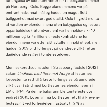
forlengelse av festekontrakter for to boligeiendommer
på Nordberg i Oslo. Begge eiendommene var på
omtrent halvannet mål og hadde en meget flott
beliggenhet med svært god utsikt. Oslo tingrett mente
at verdien av eiendommene uten bebyggelse og festers
opparbeidelse (råtomtverdien) var henholdsvis kr 10
millioner og kr 7 millioner. Festekontraktene for
eiendommene var etter sitt avtalte innhold utløpt, men
hadde i 2009 blitt forlenget på uendrede vilkår etter
dagjeldende regler i tomtefesteloven.
Menneskerettsdomstolen i Strasbourg fastslo i 2012 i
saken
Lindheim med flere mot Norge
at festernes
lovbestemte rett til å kreve forlengelse på uendrede
vilkår, var i strid med bortfesternes eiendomsvern i
EMK TP1-1. På denne bakgrunn ble tomtefesteloven
endret i 2015. Loven gir nå bortfester rett til å kreve ny
festeavgift ved forlengelsen fastsatt til 2 % av