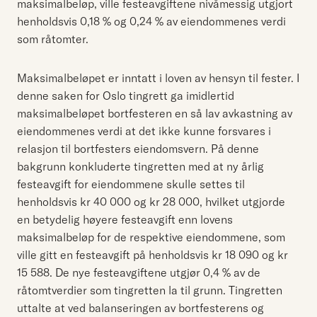
maksimalbeløp, ville festeavgiftene nivåmessig utgjort
henholdsvis 0,18 % og 0,24 % av eiendommenes verdi
som råtomter.
Maksimalbeløpet er inntatt i loven av hensyn til fester. I
denne saken for Oslo tingrett ga imidlertid
maksimalbeløpet bortfesteren en så lav avkastning av
eiendommenes verdi at det ikke kunne forsvares i
relasjon til bortfesters eiendomsvern. På denne
bakgrunn konkluderte tingretten med at ny årlig
festeavgift for eiendommene skulle settes til
henholdsvis kr 40 000 og kr 28 000, hvilket utgjorde
en betydelig høyere festeavgift enn lovens
maksimalbeløp for de respektive eiendommene, som
ville gitt en festeavgift på henholdsvis kr 18 090 og kr
15 588. De nye festeavgiftene utgjør 0,4 % av de
råtomtverdier som tingretten la til grunn. Tingretten
uttalte at ved balanseringen av bortfesterens og