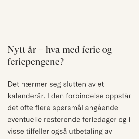
Kompetanse
Søk etter:
Menneskene
Aktuelt
Om Hjort
Nytt år – hva med ferie og
Karriere
feriepengene?
EN
NO
Det nærmer seg slutten av et
Kontakt oss
kalenderår. I den forbindelse oppstår
Hjort Bridge
det ofte flere spørsmål angående
eventuelle resterende feriedager og i
Søk etter:
visse tilfeller også utbetaling av