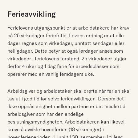
Ferieavvikling
Ferielovens
utgangspunkt er at arbeidstakere har krav
på 25 virkedager feriefritid. Lovens ordning er at alle
dager regnes som virkedager, unntatt søndager eller
helligdager. Dette betyr at også lørdager anses som
virkedager i ferielovens forstand. 25 virkedager utgjør
derfor 4 uker og 1 dag ferie for arbeidsplasser som
opererer med en vanlig femdagers uke.
Arbeidsgiver og arbeidstaker skal drøfte når ferien skal
tas ut i god tid før selve ferieavviklingen. Dersom det
ikke oppnås enighet mellom partene er det imidlertid
arbeidsgiver som har den endelige
beslutningsmyndigheten. Arbeidstakeren kan likevel
kreve å avvikle hovedferien (18 virkedager) i
hovedferieperioden, 1. juni til 30. september. I tillegg