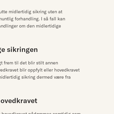
lutte midlertidig sikring uten at
ntlig forhandling. I så fall kan
andlinger om den midlertidige
ge sikringen
 frem til det blir stilt annen
vedkravet blir oppfylt eller hovedkravet
 midlertidig sikring dermed være fra
hovedkravet
m at hovedkravet pådømmes samtidig som