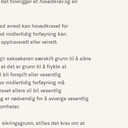
 det foreligger et
hovedkrav
og en
Ved arrest kan hovedkravet for
d midlertidig forføyning kan
pphavsrett eller veirett.
gir saksøkeren særskilt grunn til å sikre
t det er grunn til å frykte at
bli forspilt eller vesentlig
For midlertidig forføyning må
vet ellers vil bli vesentlig
ing er nødvendig for å avverge vesentlig
somheter.
 sikringsgrunn, stilles det krav om at