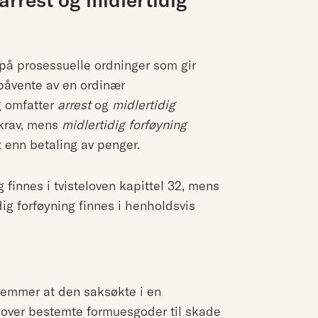
 på prosessuelle ordninger som gir
i påvente av en ordinær
g omfatter
arrest
og
midlertidig
ekrav, mens
midlertidig forføyning
t enn betaling av penger.
 finnes i tvisteloven kapittel 32, mens
ig forføyning finnes i henholdsvis
temmer at den saksøkte i en
de over bestemte formuesgoder til skade