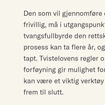
Den som vil gjennomføre e
frivillig, må i utgangspun
tvangsfullbyrde den retts
prosess kan ta flere år, o
tapt. Tvistelovens regler 
forføyning gir mulighet for
kan være et viktig verktø
frem til slutt.