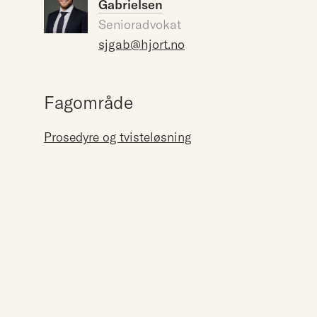
Gabrielsen
Senioradvokat
sjgab@hjort.no
Fagområde
Prosedyre og tvisteløsning