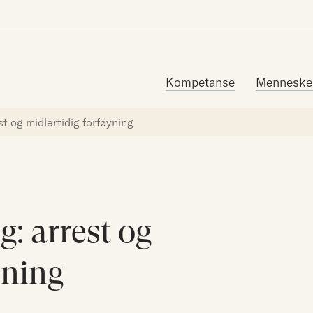
Søk etter:
Kompetanse
Menneske
st og midlertidig forføyning
g: arrest og
yning