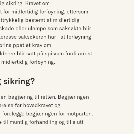
ig sikring. Kravet om
t for midlertidig forføyning, ettersom
uttrykkelig bestemt at midlertidig
skade eller ulempe som saksøkte blir
nteresse saksøkeren har i at forføyning
i prinsippet et krav om
dnere blir satt på spissen fordi arrest
midlertidig forføyning.
 sikring?
 en begjæring til retten. Begjæringen
ørelse for hovedkravet og
er forelegge begjæringen for motparten,
e til muntlig forhandling og til slutt