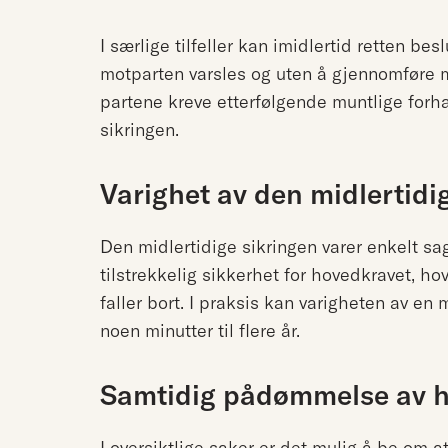
I særlige tilfeller kan imidlertid retten bes
motparten varsles og uten å gjennomføre mu
partene kreve etterfølgende muntlige forh
sikringen.
Varighet av den midlertidi
Den midlertidige sikringen varer enkelt sagt
tilstrekkelig sikkerhet for hovedkravet, ho
faller bort. I praksis kan varigheten av en
noen minutter til flere år.
Samtidig pådømmelse av 
I oversiktlige saker er det mulig å be o