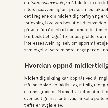
en
interesseavveining
må tale for midlertid
interesseavveining er i praksis mest aktuel
det i reglene om midlertidig forføyning er 
forføyning ikke kan besluttes dersom den 
påført står i åpenbart misforhold til den i
blir besluttet. Også for arrest gjelder det 
interesseavveining, selv om spørsmålet sjel
som regel vil være mindre inngripende enn 
Hvordan oppnå midlertidig
Midlertidig sikring kan oppnås ved å inngi
må inneholde en faktisk og rettslig redegj
sikringsgrunnen. Normalt vil retten derett
eventuelt gi frist for tilsvar, innkalle parten
treffe en avgjørelse.