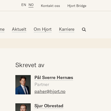
EN
NO
Kontakt oss
Hjort Bridge
ne
Aktuelt
Om Hjort
Karriere
Skrevet av
Pål Sverre Hernæs
Partner
paher@hjort.no
Sjur Obrestad