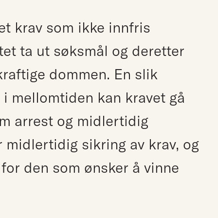
t krav som ikke innfris
ktet ta ut søksmål og deretter
kraftige dommen. En slik
g i mellomtiden kan kravet gå
om arrest og midlertidig
 midlertidig sikring av krav, og
y for den som ønsker å vinne