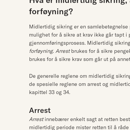
forføyning?
Midlertidig sikring er en samlebetegnelse
mulighet for å sikre at krav ikke går tapt 
gjennomføringsprosess. Midlertidig sikrin
forføyning
.
Arrest
brukes for å sikre peng
brukes for å sikre krav som går ut på anne
De generelle reglene om midlertidig sikring
de spesielle reglene om arrest og midlertid
kapittel 33 og 34.
Arrest
Arrest
innebærer enkelt sagt at retten bes
midlertidig periode mister retten til å rå