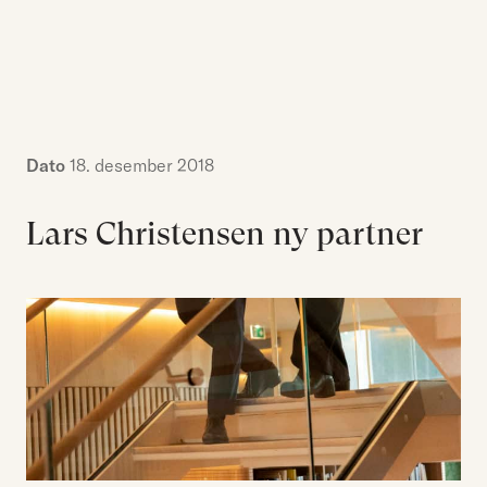
Kompetanse
Søk etter:
Menneskene
Aktuelt
Om Hjort
Dato
18. desember 2018
Karriere
Lars Christensen ny partner
EN
NO
Kontakt oss
Hjort Bridge
Søk etter: