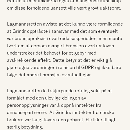
Retten uttaler imidlertid også at manglende kunnskap
om disse forholdene uansett ville vært grovt uaktsomt.
Lagmannsretten avviste at det kunne være formildende
at Grindr opptrådte i samsvar med det som eventuelt
var bransjepraksis i overtredelsesperioden, men mente
tvert om at dersom mange i bransjen overtrer loven
understreker det behovet for et gebyr med
avskrekkende effekt. Dette betyr at det er viktig å
gjøre egne vurderinger i relasjon til GDPR og ikke bare
følge det andre i bransjen eventuelt gjør.
Lagmannsretten la i skjerpende retning vekt på at
formålet med den ulovlige delingen av
personopplysninger var å oppnå inntekter fra
annonsepartnerne. At Grindrs inntekter fra norske
brukere var langt lavere enn gebyret, ble ikke tillagt
særlig betydning.