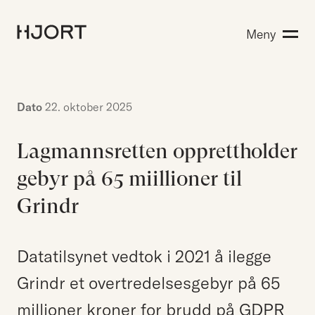
Kompetanse
Meny
Søk etter:
Menneskene
Aktuelt
Om Hjort
Dato
22. oktober 2025
Karriere
Lagmannsretten opprettholder
gebyr på 65 miillioner til
EN
NO
Kontakt oss
Grindr
Hjort Bridge
Datatilsynet vedtok i 2021 å ilegge
Grindr et overtredelsesgebyr på 65
Søk etter:
millioner kroner for brudd på GDPR