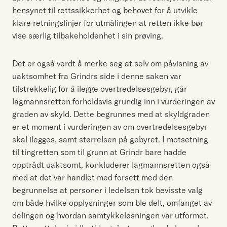
hensynet til rettssikkerhet og behovet for å utvikle
klare retningslinjer for utmålingen at retten ikke bør
vise særlig tilbakeholdenhet i sin prøving.
Det er også verdt å merke seg at selv om påvisning av
uaktsomhet fra Grindrs side i denne saken var
tilstrekkelig for å ilegge overtredelsesgebyr, går
lagmannsretten forholdsvis grundig inn i vurderingen av
graden av skyld. Dette begrunnes med at skyldgraden
er et moment i vurderingen av om overtredelsesgebyr
skal ilegges, samt størrelsen på gebyret. I motsetning
til tingretten som til grunn at Grindr bare hadde
opptrådt uaktsomt, konkluderer lagmannsretten også
med at det var handlet med forsett med den
begrunnelse at personer i ledelsen tok bevisste valg
om både hvilke opplysninger som ble delt, omfanget av
delingen og hvordan samtykkeløsningen var utformet.