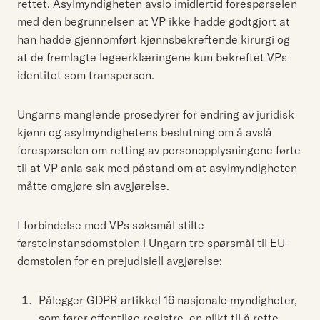
rettet. Asylmyndigheten avslo imidlertid forespørselen
med den begrunnelsen at VP ikke hadde godtgjort at
han hadde gjennomført kjønnsbekreftende kirurgi og
at de fremlagte legeerklæringene kun bekreftet VPs
identitet som transperson.
Ungarns manglende prosedyrer for endring av juridisk
kjønn og asylmyndighetens beslutning om å avslå
forespørselen om retting av personopplysningene førte
til at VP anla sak med påstand om at asylmyndigheten
måtte omgjøre sin avgjørelse.
I forbindelse med VPs søksmål stilte
førsteinstansdomstolen i Ungarn tre spørsmål til EU-
domstolen for en prejudisiell avgjørelse:
Pålegger GDPR artikkel 16 nasjonale myndigheter,
som fører offentlige registre, en plikt til å rette