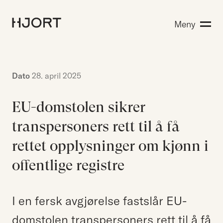
Kompetanse
Meny
Søk etter:
Menneskene
Aktuelt
Om Hjort
Dato
28. april 2025
Karriere
EU-domstolen sikrer
transpersoners rett til å få
EN
NO
Kontakt oss
rettet opplysninger om kjønn i
Hjort Bridge
offentlige registre
Søk etter:
I en fersk avgjørelse fastslår EU-
domstolen transpersoners rett til å få