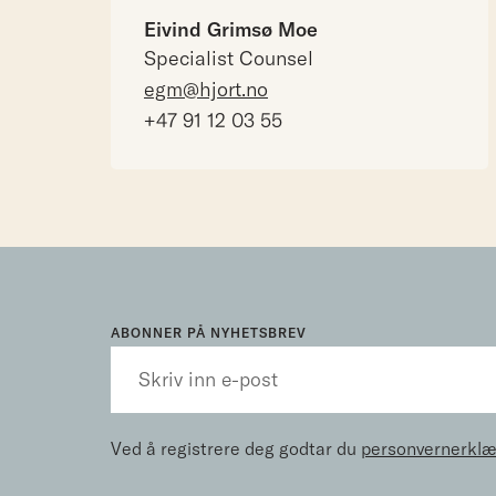
Eivind Grimsø Moe
Specialist Counsel
egm@hjort.no
+47 91 12 03 55
ABONNER PÅ NYHETSBREV
Ved å registrere deg godtar du
personvernerklæ