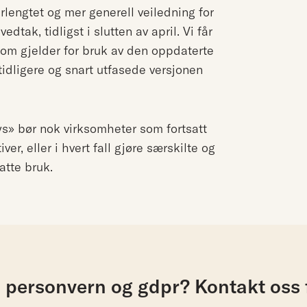
erlengtet og mer generell veiledning for
dtak, tidligst i slutten av april. Vi får
 som gjelder for bruk av den oppdaterte
tidligere og snart utfasede versjonen
 lys» bør nok virksomheter som fortsatt
er, eller i hvert fall gjøre særskilte og
satte bruk.
l personvern og gdpr? Kontakt oss 