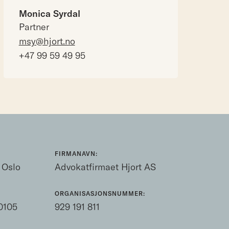
Monica Syrdal
Partner
msy@hjort.no
+47 99 59 49 95
FIRMANAVN:
 Oslo
Advokatfirmaet Hjort AS
ORGANISASJONSNUMMER:
0105
929 191 811