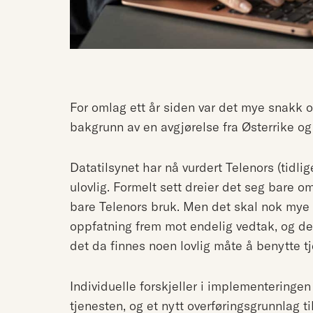
For omlag ett år siden var det mye snakk 
bakgrunn av en avgjørelse fra Østerrike og
Datatilsynet har nå vurdert Telenors (tidli
ulovlig. Formelt sett dreier det seg bare o
bare Telenors bruk. Men det skal nok mye ti
oppfatning frem mot endelig vedtak, og det
det da finnes noen lovlig måte å benytte t
Individuelle forskjeller i implementeringen 
tjenesten, og et nytt overføringsgrunnlag t