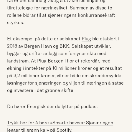
Da er det samtidig viktig å utvikle løsninger og
tilrettelegge for næringslivet. Summen av disse to
rollene bidrar til at sjønæringens konkurransekraft
styrkes.
Et eksempel på dette er selskapet
Plug
ble etablert i
2018 av Bergen Havn og
BKK
. Selskapet utvikler,
bygger og drifter anlegg som forsyner skip med
landstrøm. At Plug Bergen i fjor et rekordår, med
økning i inntekter på 10 millioner kroner og et resultat
på 3,2 millioner kroner, vitner både om skreddersydde
løsninger for sjønæringen og viljen til næringen å satse
og investere i det grønne skifte.
Du hører Energisk der du lytter på podkast
Trykk her for å høre «Smarte havner: Sjønæringen
legger til grønn kai» på Spotify
.