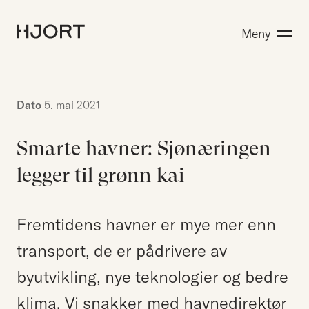
Kompetanse
Meny
Søk etter:
Menneskene
Aktuelt
Om Hjort
Dato
5. mai 2021
Karriere
Smarte havner: Sjønæringen
legger til grønn kai
EN
NO
Kontakt oss
Hjort Bridge
Fremtidens havner er mye mer enn
transport, de er pådrivere av
byutvikling, nye teknologier og bedre
Søk etter:
klima. Vi snakker med havnedirektør