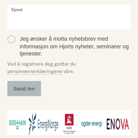
Webinar:
Epost
Elektrifisering
av havnene -
Hvor trykker
skoen?
Jeg ønsker å motta nyhetsbrev med
informasjon om Hjorts nyheter, seminarer og
tjenester.
Ved å registrere deg godtar du
personvernerklæringene
våre.
Send inn