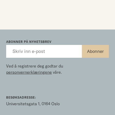
ABONNER PÅ NYHETSBREV
Ved å registrere deg godtar du
personvernerklæringene
våre.
BESØKSADRESSE:
Universitetsgata 1, 0164 Oslo