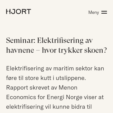
Kompetanse
Meny
Søk etter:
Menneskene
Aktuelt
Om Hjort
Seminar: Elektrifisering av
Karriere
havnene – hvor trykker skoen?
EN
NO
Elektrifisering av maritim sektor kan
Kontakt oss
føre til store kutt i utslippene.
Hjort Bridge
Rapport skrevet av Menon
Economics for Energi Norge viser at
Søk etter:
elektrifisering vil kunne bidra til