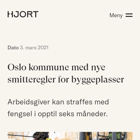
Kompetanse
Meny
Søk etter:
Menneskene
Aktuelt
Om Hjort
Dato
3. mars 2021
Karriere
Oslo kommune med nye
smitteregler for byggeplasser
EN
NO
Kontakt oss
Hjort Bridge
Arbeidsgiver kan straffes med
fengsel i opptil seks måneder.
Søk etter: