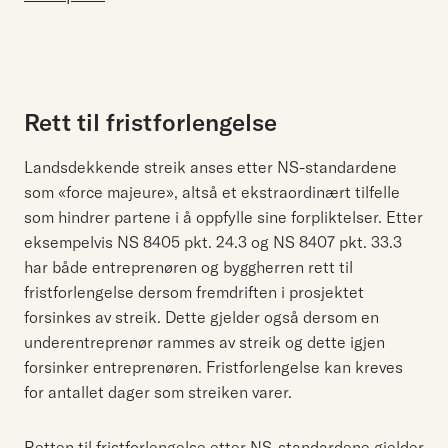
Rett til fristforlengelse
Landsdekkende streik anses etter NS-standardene
som «force majeure», altså et ekstraordinært tilfelle
som hindrer partene i å oppfylle sine forpliktelser. Etter
eksempelvis NS 8405 pkt. 24.3 og NS 8407 pkt. 33.3
har både entreprenøren og byggherren rett til
fristforlengelse dersom fremdriften i prosjektet
forsinkes av streik. Dette gjelder også dersom en
underentreprenør rammes av streik og dette igjen
forsinker entreprenøren. Fristforlengelse kan kreves
for antallet dager som streiken varer.
Retten til fristforlengelse etter NS-standardene gjelder