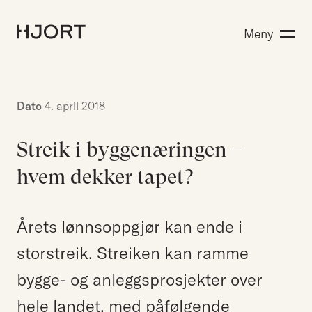
Kompetanse
Meny
Søk etter:
Menneskene
Aktuelt
Om Hjort
Dato
4. april 2018
Karriere
Streik i byggenæringen –
hvem dekker tapet?
EN
NO
Kontakt oss
Hjort Bridge
Årets lønnsoppgjør kan ende i
storstreik. Streiken kan ramme
bygge- og anleggsprosjekter over
Søk etter:
hele landet, med påfølgende