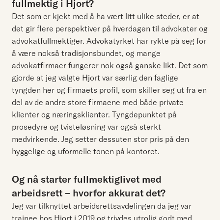
fullmektig i Hjort?
Det som er kjekt med å ha vært litt ulike steder, er at
det gir flere perspektiver på hverdagen til advokater og
advokatfullmektiger. Advokatyrket har rykte på seg for
å være nokså tradisjonsbundet, og mange
advokatfirmaer fungerer nok også ganske likt. Det som
gjorde at jeg valgte Hjort var særlig den faglige
tyngden her og firmaets profil, som skiller seg ut fra en
del av de andre store firmaene med både private
klienter og næringsklienter. Tyngdepunktet på
prosedyre og tvisteløsning var også sterkt
medvirkende. Jeg setter dessuten stor pris på den
hyggelige og uformelle tonen på kontoret.
Og nå starter fullmektiglivet med
arbeidsrett – hvorfor akkurat det?
Jeg var tilknyttet arbeidsrettsavdelingen da jeg var
trainee hos Hjort i 2019 og trivdes utrolig godt med