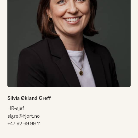
Silvia Økland Greff
HR-sjef
sigre@hjort.no
+47 92 69 99 11