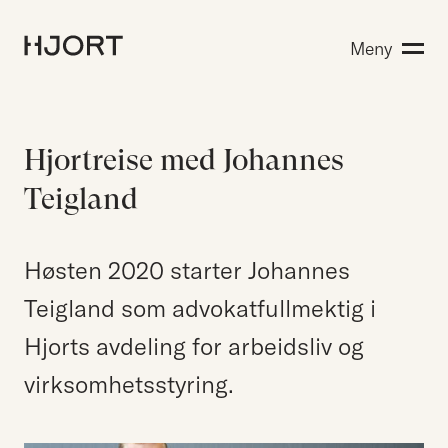
Kompetanse
Meny
Søk etter:
Menneskene
Aktuelt
Om Hjort
Hjortreise med Johannes
Karriere
Teigland
EN
NO
Høsten 2020 starter Johannes
Kontakt oss
Teigland som advokatfullmektig i
Hjort Bridge
Hjorts avdeling for arbeidsliv og
virksomhetsstyring.
Søk etter: