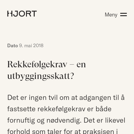
Kompetanse
Meny
Søk etter:
Menneskene
Aktuelt
Om Hjort
Dato
9. mai 2018
Karriere
Rekkefølgekrav – en
utbyggingsskatt?
EN
NO
Kontakt oss
Hjort Bridge
Det er ingen tvil om at adgangen til å
fastsette rekkefølgekrav er både
fornuftig og nødvendig. Det er likevel
Søk etter:
forhold som taler for at praksisen i