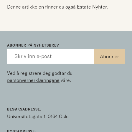
Denne artikkelen finner du også
Estate Nyhter
.
ABONNER PÅ NYHETSBREV
Ved å registrere deg godtar du
personvernerklæringene
våre.
BESØKSADRESSE:
Universitetsgata 1, 0164 Oslo
POSTADRESSE: