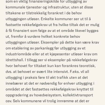
som en viktig finansieringskilde for utbygging av
kommunale tjenester og infrastruktur, uten at disse
tiltakene er tilstrekkelig forankret i de behov
utbyggingen utløser. Enkelte kommuner ser ut til å
fastsette rekkefølgekrav ut fra hvilke tiltak det er mulig
å få finansiert som følge av at et område likevel bygges
ut, fremfor å vurdere hvilket konkrete behov
utbyggingen utløser. Eksempler på dette kan være krav
om etablering av parkanlegg før utbygging av et
industriområde eller at et kjøpesenter utløser krav om
idrettshall. I tillegg ser vi eksempler på rekkefølgekrav
hvor behovet for tiltaket kun kan forankres teoretisk,
dvs. at behovet er svært lite intensivt. F.eks. vil all
utbygging i praksis føre til økt trafikk uten at det
innebærer at det er nødvendig for enhver utbygging i
området at det fastsettes rekkefølgekrav knyttet til
oppgradering av hovedveisystem, kollektivtransport
osv. Selv kommunene vil trolig innrømme at det er