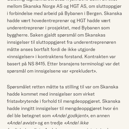
mellom Skanska Norge AS og HGT AS, om sluttoppgjør
i forbindelse med arbeid på Bybanen i Bergen. Skanska
hadde vært hovedentreprenør og HGT hadde vært
underentreprenør i prosjektet, med Bybanen som
byggherre. Saken gjaldt spørsmål om Skanskas
innsigelser til sluttoppgjøret fra underentreprenøren
måtte anses bortfalt fordi de ikke utgjorde
«innsigelser» i kontraktens forstand. Kontrakten var
basert på NS 8415. Etter bransjens terminologi var det
spørsmål om innsigelsene var «prekludert».
Spørsmålet retten måtte ta stilling til var om Skanska
hadde kommet med innsigelser som virket
fristavbrytende i forhold til mengdeoppgjøret. Skanska
hadde inngitt innsigelser til mengdeoppgjøret hvor én
del ble betegnet som
«Andel godkjent»,
en annen
«Andel avvist»
og en tredje
«Andel ikke