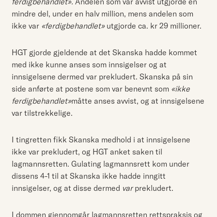
ferdigbehandlet».
Andelen som var avvist utgjorde en
mindre del, under en halv million, mens andelen som
ikke var
«ferdigbehandlet»
utgjorde ca. kr 29 millioner.
HGT gjorde gjeldende at det Skanska hadde kommet
med ikke kunne anses som innsigelser og at
innsigelsene dermed var prekludert. Skanska på sin
side anførte at postene som var benevnt som
«ikke
ferdigbehandlet»
måtte anses avvist, og at innsigelsene
var tilstrekkelige.
I tingretten fikk Skanska medhold i at innsigelsene
ikke var prekludert, og HGT anket saken til
lagmannsretten. Gulating lagmannsrett kom under
dissens 4-1 til at Skanska ikke hadde inngitt
innsigelser, og at disse dermed
var
prekludert.
I dommen gjennomgår lagmannsretten rettspraksis og