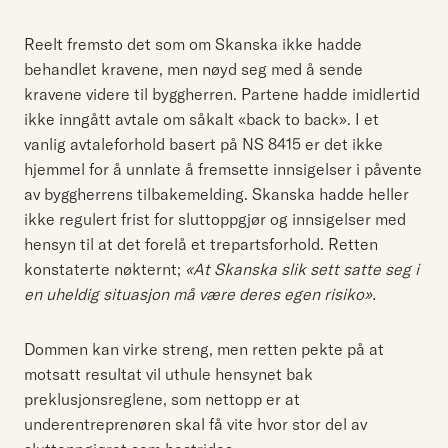
Reelt fremsto det som om Skanska ikke hadde
behandlet kravene, men nøyd seg med å sende
kravene videre til byggherren. Partene hadde imidlertid
ikke inngått avtale om såkalt «back to back». I et
vanlig avtaleforhold basert på NS 8415 er det ikke
hjemmel for å unnlate å fremsette innsigelser i påvente
av byggherrens tilbakemelding. Skanska hadde heller
ikke regulert frist for sluttoppgjør og innsigelser med
hensyn til at det forelå et trepartsforhold. Retten
konstaterte nøkternt;
«At Skanska slik sett satte seg i
en uheldig situasjon må være deres egen risiko».
Dommen kan virke streng, men retten pekte på at
motsatt resultat vil uthule hensynet bak
preklusjonsreglene, som nettopp er at
underentreprenøren skal få vite hvor stor del av