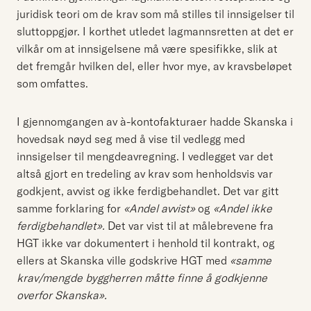
juridisk teori om de krav som må stilles til innsigelser til
sluttoppgjør. I korthet utledet lagmannsretten at det er
vilkår om at innsigelsene må være spesifikke, slik at
det fremgår hvilken del, eller hvor mye, av kravsbeløpet
som omfattes.
I gjennomgangen av à-kontofakturaer hadde Skanska i
hovedsak nøyd seg med å vise til vedlegg med
innsigelser til mengdeavregning. I vedlegget var det
altså gjort en tredeling av krav som henholdsvis var
godkjent, avvist og ikke ferdigbehandlet. Det var gitt
samme forklaring for
«Andel avvist»
og
«Andel ikke
ferdigbehandlet».
Det var vist til at målebrevene fra
HGT ikke var dokumentert i henhold til kontrakt, og
ellers at Skanska ville godskrive HGT med
«samme
krav/mengde byggherren måtte finne å godkjenne
overfor Skanska».