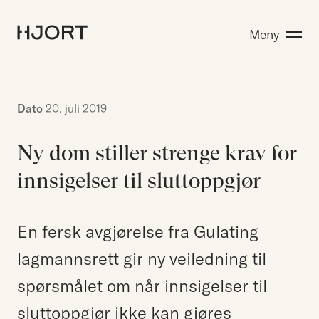
Kompetanse
Meny
Søk etter:
Menneskene
Aktuelt
Om Hjort
Dato
20. juli 2019
Karriere
Ny dom stiller strenge krav for
innsigelser til sluttoppgjør
EN
NO
Kontakt oss
Hjort Bridge
En fersk avgjørelse fra Gulating
lagmannsrett gir ny veiledning til
spørsmålet om når innsigelser til
Søk etter:
sluttoppgjør ikke kan gjøres