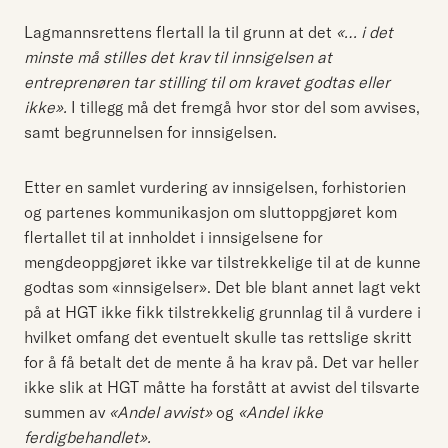
Lagmannsrettens flertall la til grunn at det
«… i det
minste må stilles det krav til innsigelsen at
entreprenøren tar stilling til om kravet godtas eller
ikke».
I tillegg må det fremgå hvor stor del som avvises,
samt begrunnelsen for innsigelsen.
Etter en samlet vurdering av innsigelsen, forhistorien
og partenes kommunikasjon om sluttoppgjøret kom
flertallet til at innholdet i innsigelsene for
mengdeoppgjøret ikke var tilstrekkelige til at de kunne
godtas som «innsigelser». Det ble blant annet lagt vekt
på at HGT ikke fikk tilstrekkelig grunnlag til å vurdere i
hvilket omfang det eventuelt skulle tas rettslige skritt
for å få betalt det de mente å ha krav på. Det var heller
ikke slik at HGT måtte ha forstått at avvist del tilsvarte
summen av
«Andel avvist»
og
«Andel ikke
ferdigbehandlet».