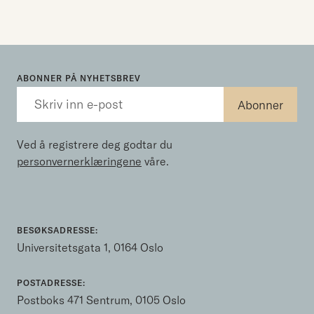
ABONNER PÅ NYHETSBREV
Ved å registrere deg godtar du
personvernerklæringene
våre.
BESØKSADRESSE:
Universitetsgata 1, 0164 Oslo
POSTADRESSE:
Postboks 471 Sentrum, 0105 Oslo