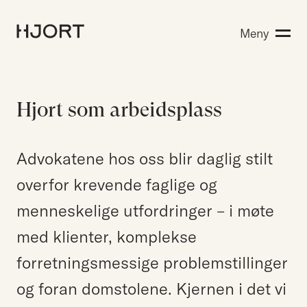
Kompetanse
Meny
Søk etter:
Menneskene
Aktuelt
Om Hjort
Hjort som arbeidsplass
Karriere
Advokatene hos oss blir daglig stilt
EN
NO
overfor krevende faglige og
Kontakt oss
menneskelige utfordringer – i møte
Hjort Bridge
med klienter, komplekse
forretningsmessige problemstillinger
Søk etter:
og foran domstolene. Kjernen i det vi