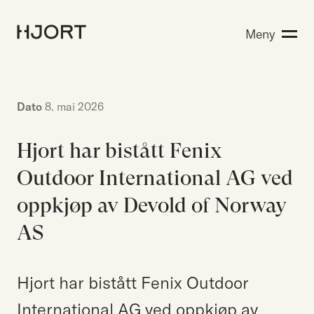
Kompetanse
Meny
Søk etter:
Menneskene
Aktuelt
Om Hjort
Dato
8. mai 2026
Karriere
Hjort har bistått Fenix
Outdoor International AG ved
EN
NO
Kontakt oss
oppkjøp av Devold of Norway
Hjort Bridge
AS
Søk etter:
Hjort har bistått Fenix Outdoor
International AG ved oppkjøp av