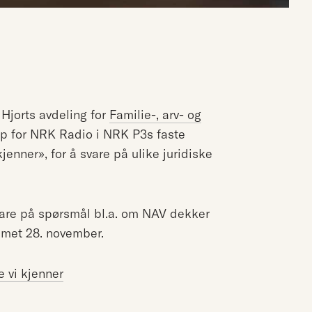
i Hjorts avdeling for
Familie-, arv- og
 opp for NRK Radio i NRK P3s faste
enner», for å svare på ulike juridiske
are på spørsmål bl.a. om NAV dekker
mmet 28. november.
 vi kjenner