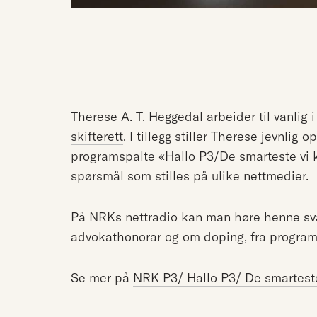
Therese A. T. Heggedal
arbeider til vanlig 
skifterett
. I tillegg stiller Therese jevnlig
programspalte «Hallo P3/De smarteste vi kj
spørsmål som stilles på ulike nettmedier.
På NRKs nettradio kan man høre henne sv
advokathonorar og om doping, fra progra
Se mer på
NRK P3/ Hallo P3/ De smarteste