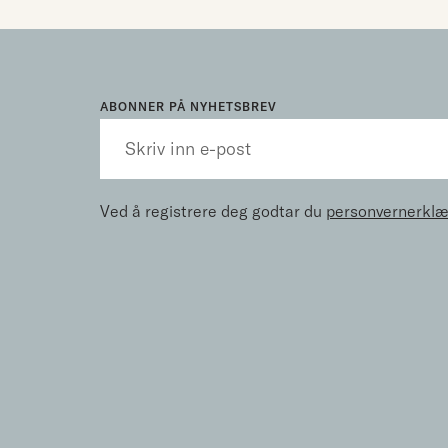
ABONNER PÅ NYHETSBREV
Ved å registrere deg godtar du
personvernerklæ