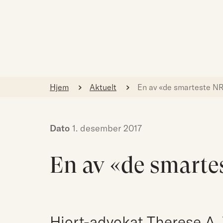
Hjem
Aktuelt
En av «de smarteste N
Dato
1. desember 2017
En av «de smarte
Hjort-advokat Therese A. T