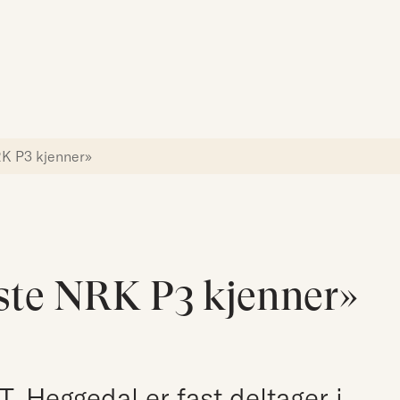
Søk etter:
RK P3 kjenner»
ste NRK P3 kjenner»
. Heggedal er fast deltager i