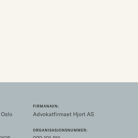
FIRMANAVN:
 Oslo
Advokatfirmaet Hjort AS
ORGANISASJONSNUMMER: