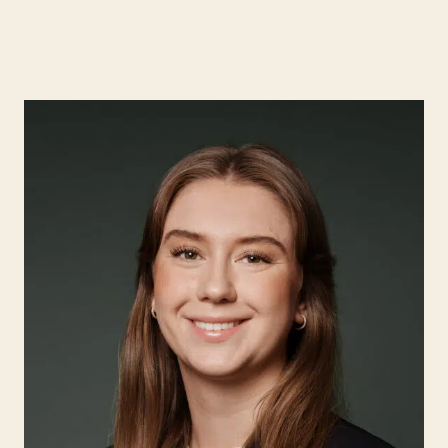
Kompetanse
Søk etter:
Menneskene
Aktuelt
Om Hjort
Karriere
EN
NO
Kontakt oss
Hjort Bridge
Søk etter: