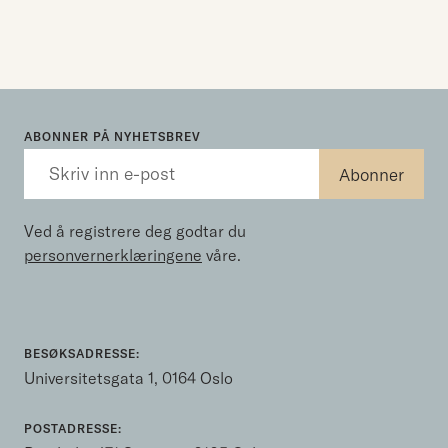
ABONNER PÅ NYHETSBREV
Ved å registrere deg godtar du
personvernerklæringene
våre.
BESØKSADRESSE:
Universitetsgata 1, 0164 Oslo
POSTADRESSE: