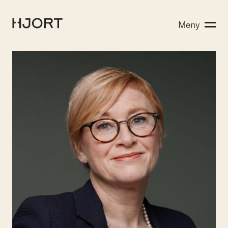
Kompetanse
Meny
Søk etter:
Menneskene
Aktuelt
Om Hjort
Karriere
EN
NO
Kontakt oss
Hjort Bridge
Søk etter: