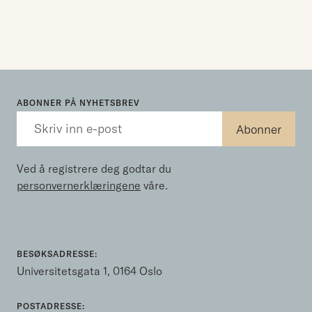
ABONNER PÅ NYHETSBREV
Ved å registrere deg godtar du
personvernerklæringene
våre.
BESØKSADRESSE:
Universitetsgata 1, 0164 Oslo
POSTADRESSE: