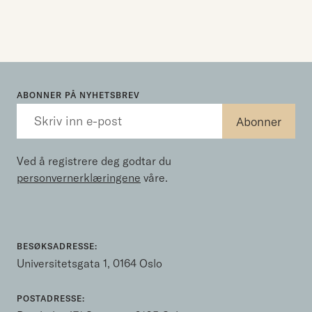
ABONNER PÅ NYHETSBREV
Ved å registrere deg godtar du
personvernerklæringene
våre.
BESØKSADRESSE:
Universitetsgata 1, 0164 Oslo
POSTADRESSE: