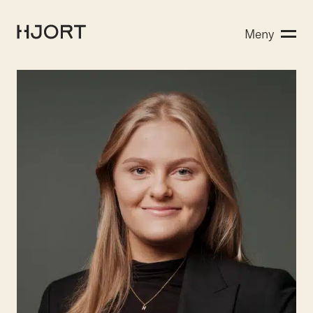
Kompetanse
Meny
Søk etter:
Menneskene
Aktuelt
Om Hjort
Karriere
EN
NO
Kontakt oss
Hjort Bridge
Søk etter: